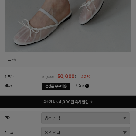
무료배송
50,000
-42%
상품가
원
86,000원
배송비
지역별
전상품 무료배송
4,000원 즉시 할인
→
회원가입 시
색상
사이즈