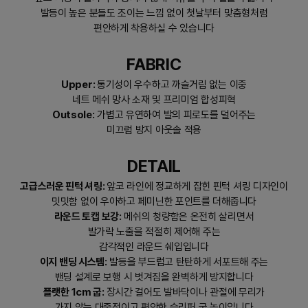
발등이 높은 분들도 조이는 느낌 없이 첫날부터 맞춤형처럼
편안하게 착용하실 수 있습니다
FABRIC
Upper:
통기성이 우수하고 까슬거림 없는 이중
네트 메쉬 망사 소재 및 프리미엄 합성피혁
Outsole:
가볍고 유연하여 발의 피로도를 덜어주는
미끄럼 방지 아웃솔 적용
DETAIL
고급스러운 핀턱 셔링:
앞코 라인에 정교하게 잡힌 핀턱 셔링 디자인이
밋밋함 없이 우아하고 페미닌한 포인트를 더해줍니다
라운드 토캡 보강:
메쉬의 청량함은 온전히 살리면서
발가락 노출을 적절히 제어해 주는
감각적인 라운드 쉐입입니다
이지 밴딩 시스템:
발등을 부드럽고 탄탄하게 서포트해 주는
밴딩 설계로 보행 시 벗겨짐을 완벽하게 방지합니다
플랫한 1cm 굽:
장시간 걸어도 발바닥이나 관절에 무리가
가지 않는 대중적이고 편안한 슬리퍼 굽 높이입니다