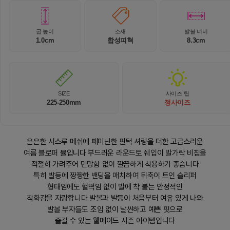
굽 높이
소재
발볼 너비
1.0cm
합성피혁
8.3cm
SIZE
사이즈 팁
225-250mm
정사이즈
은은한 시스루 메쉬에 페미닌한 핀턱 셔링을 더한 고급스러운
여름 블로퍼 뮬입니다 부드러운 라운드토 쉐입이 발가락 비침을
적절히 가려주어 민망함 없이 깔끔하게 착용하기 좋습니다
특히 발등에 짱짱한 밴딩을 매치하여 뒤축이 트인 슬리퍼
형태임에도 헐떡임 없이 발에 착 붙는 안정적인
착화감을 자랑합니다 발볼과 발등이 처음부터 여유 있게 나와
발볼 부자들도 조임 없이 날씬하고 예쁜 핏으로
즐길 수 있는 웰메이드 시즌 아이템입니다