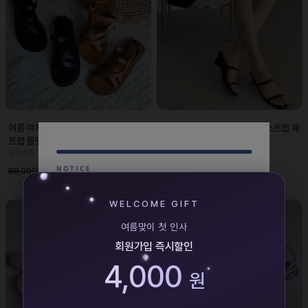
여름 여자 천연가죽 샌들 발편한 버클 스
여름 여자 슬리퍼힐 편한 더블 스트랩 웨
트랩 플랫
지힐 미들굽
무료배송
무료배송
52,000원
49,000원
88,000원
85,000원
WELCOME GIFT
여름맞이 첫 인사
회원가입 즉시할인
4,000
원