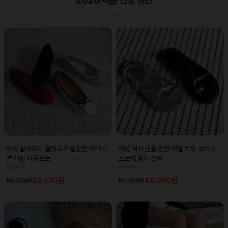
2026 여름 신상 슈즈
여성 발레리나 플랫슈즈 발편한 배색 리
여름 여자 샌들 편한 메탈 토링 크로스
본 새틴 라운드토
스트랩 엄지 쪼리
무료배송
무료배송
52,000원
49,000원
88,000원
85,000원