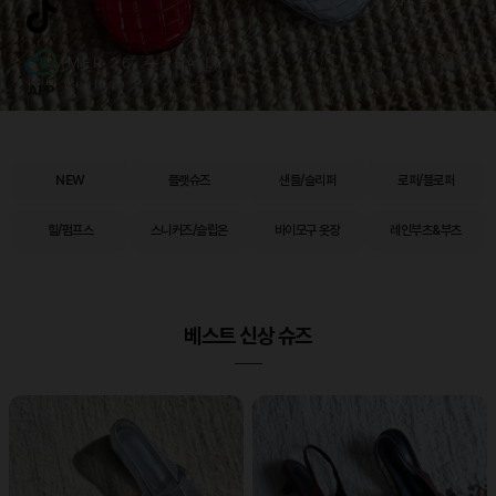
APP
NEW
플랫슈즈
샌들/슬리퍼
로퍼/블로퍼
힐/펌프스
스니커즈/슬립온
바이모구 옷장
레인부츠&부츠
베스트 신상 슈즈