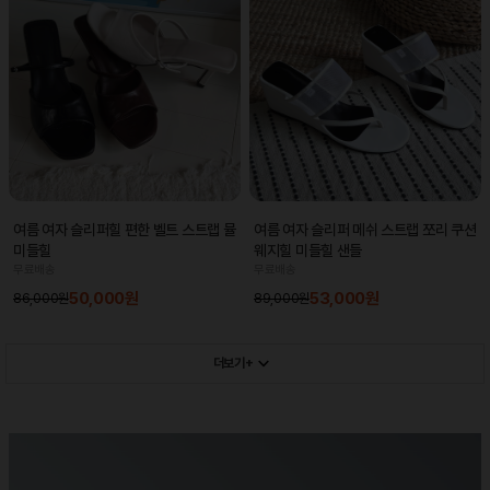
여름 여자 슬리퍼힐 편한 벨트 스트랩 뮬
여름 여자 슬리퍼 메쉬 스트랩 쪼리 쿠션
미들힐
웨지힐 미들힐 샌들
무료배송
무료배송
50,000원
53,000원
86,000원
89,000원
더보기+