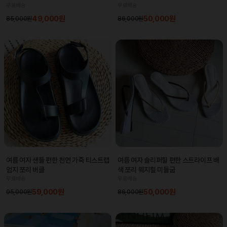
무료배송
무료배송
49,000원
50,000원
85,000원
86,000원
여름 여자 샌들 편한 천연 가죽 티스트랩
여름 여자 슬리퍼힐 편한 스트라이프 배
엄지 쪼리 버클
색 쪼리 웨지힐 미들굽
무료배송
무료배송
59,000원
50,000원
95,000원
86,000원