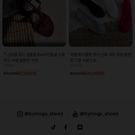
T스트랩 쪼리 샌들힐 5cm 미들굽 스웨
여름 메쉬플랫 망사 단화 네트 리본 발편
이드 여름 발편한 쿠션
한 그물 라운드토
무료배송
무료배송
51,000원
50,000원
87,000원
86,000원
@bymogu_shoes
|
@bymogu_shoes