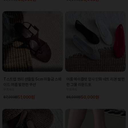
T스트랩 쪼리 샌들힐 5cm 미들굽 스웨
여름 메쉬플랫 망사 단화 네트 리본 발편
이드 여름 발편한 쿠션
한 그물 라운드토
무료배송
무료배송
51,000원
50,000원
87,000원
86,000원