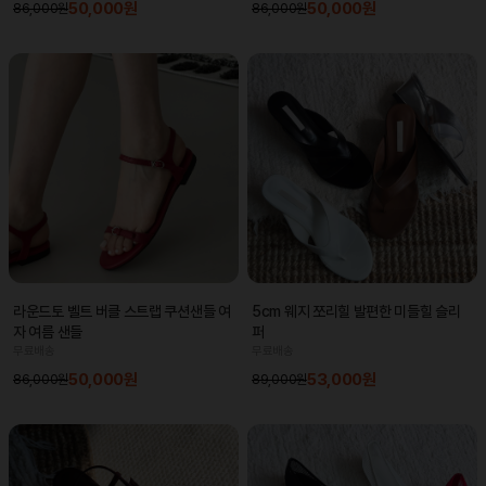
50,000원
50,000원
86,000원
86,000원
라운드토 벨트 버클 스트랩 쿠션샌들 여
5cm 웨지 쪼리힐 발편한 미들힐 슬리
자 여름 샌들
퍼
무료배송
무료배송
50,000원
53,000원
86,000원
89,000원