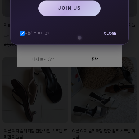
JOIN US
여름 여자 쪼리 슬리퍼 편한 스트랩 플랫
여름 여자 샌들힐 편한 스퀘어 쪼리 미들
굽 슬링백 스트랩
CLOSE
오늘하루 보지 않기
무료배송
무료배송
48,000원
51,000원
84,000원
87,000원
다시 보지 않기
닫기
여름 여자 슬리퍼힐 편한 새틴 스트랩 쪼
여름 여자 슬리퍼힐 편한 벨트 스트랩 미
리힐 미들굽
들굽