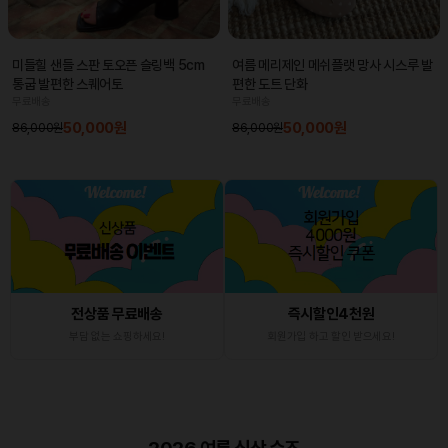
미들힐 샌들 스판 토오픈 슬링백 5cm
여름 메리제인 메쉬플랫 망사 시스루 발
통굽 발편한 스퀘어토
편한 도트 단화
무료배송
무료배송
50,000원
50,000원
86,000원
86,000원
전상품 무료배송
즉시할인4천원
부담 없는 쇼핑하세요!
회원가입 하고 할인 받으세요!