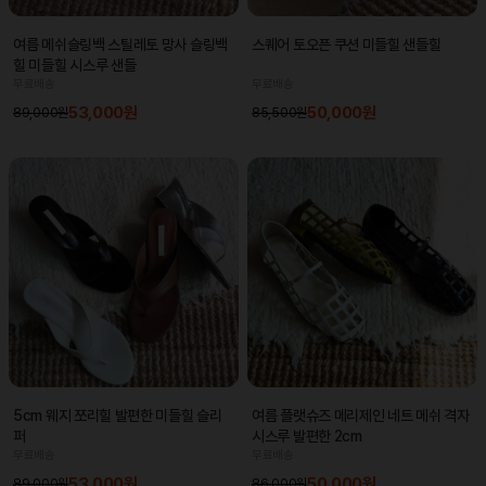
여름 메쉬슬링백 스틸레토 망사 슬링백
스퀘어 토오픈 쿠션 미들힐 샌들힐
힐 미들힐 시스루 샌들
무료배송
무료배송
53,000원
50,000원
89,000원
85,500원
5cm 웨지 쪼리힐 발편한 미들힐 슬리
여름 플랫슈즈 메리제인 네트 메쉬 격자
퍼
시스루 발편한 2cm
무료배송
무료배송
53,000원
50,000원
89,000원
86,000원