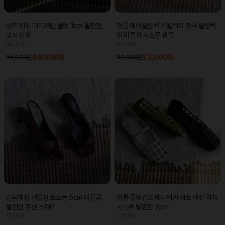
네트 메쉬 메리제인 플랫 1cm 발편한
여름 메쉬슬링백 스틸레토 망사 슬링백
망사 단화
힐 미들힐 시스루 샌들
무료배송
무료배송
49,000원
53,000원
85,000원
89,000원
슬링백힐 샌들힐 토오픈 5cm 미들굽
여름 플랫슈즈 메리제인 네트 메쉬 격자
발편한 쿠션 스퀘어
시스루 발편한 2cm
무료배송
무료배송