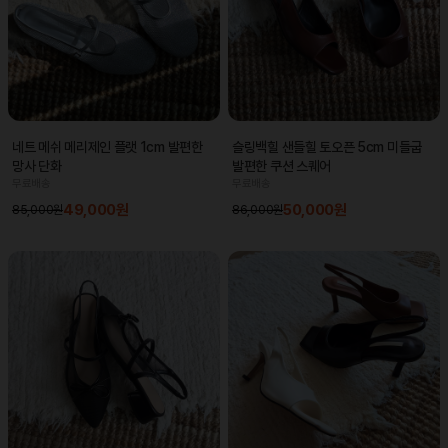
네트 메쉬 메리제인 플랫 1cm 발편한
슬링백힐 샌들힐 토오픈 5cm 미들굽
망사 단화
발편한 쿠션 스퀘어
무료배송
무료배송
49,000원
50,000원
85,000원
86,000원