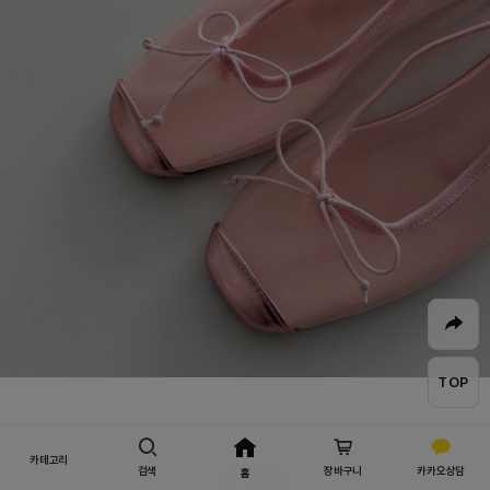
TOP
카테고리
디테일
검색
장바구니
카카오상담
홈