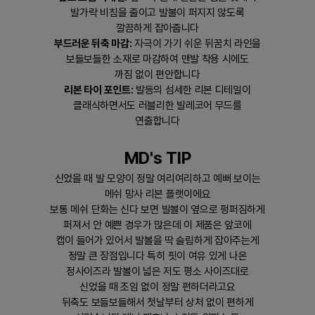
발가락 비침을 줄이고 발볼이 퍼지지 않도록
깔끔하게 잡아줍니다
부드러운 뒤축 마감:
자극이 가기 쉬운 뒤꿈치 라인을
보들보들한 소재로 마감하여 맨발 착용 시에도
까짐 없이 편안합니다
리본 타이 포인트:
발등의 섬세한 리본 디테일이
클래식하면서도 러블리한 발레코어 무드를
연출합니다
MD's TIP
신었을 때 발 모양이 정말 여리여리하고 예뻐 보이는
메쉬 망사 리본 플랫이에요
보통 메쉬 단화는 신다 보면 발볼이 옆으로 펑퍼짐하게
퍼져서 안 예쁜 경우가 많은데 이 제품은 앞코에
캡이 들어가 있어서 발볼을 딱 슬림하게 잡아주는게
정말 큰 장점입니다 특히 핏이 여유 있게 나온
정사이즈라 발볼이 넓은 저도 평소 사이즈대로
신었을 때 조임 없이 정말 편하더라고요
뒤축도 보들보들해서 첫날부터 상처 없이 편하게