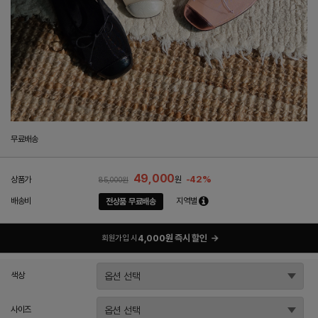
무료배송
49,000
-42%
상품가
원
85,000원
배송비
지역별
전상품 무료배송
4,000원 즉시 할인
→
회원가입 시
색상
사이즈