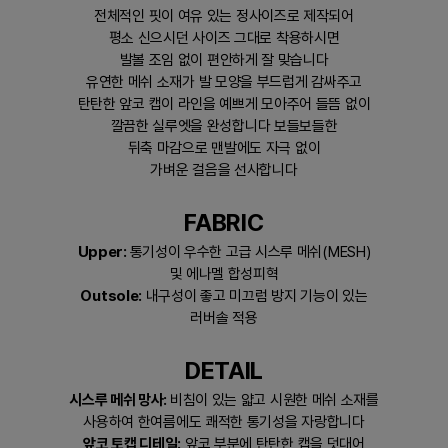
전체적인 핏이 여유 있는 정사이즈로 제작되어
평소 신으시던 사이즈 그대로 착용하시면
발볼 조임 없이 편안하게 잘 맞습니다
유연한 메쉬 소재가 발 모양을 부드럽게 감싸주고
탄탄한 앞코 캡이 라인을 예쁘게 모아주어 들뜸 없이
깔끔한 실루엣을 완성합니다 보들보들한
뒤축 마감으로 맨발에도 자극 없이
가벼운 걸음을 선사합니다
FABRIC
Upper:
통기성이 우수한 고급 시스루 메쉬(MESH)
및 에나멜 합성피혁
Outsole:
내구성이 좋고 미끄럼 방지 기능이 있는
러버솔 적용
DETAIL
시스루 메쉬 망사:
비침이 있는 얇고 시원한 메쉬 소재를
사용하여 한여름에도 쾌적한 통기성을 자랑합니다
앞코 토캡 디테일:
앞코 부분에 탄탄한 캡을 덧대어