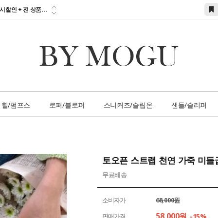
참고하세요!!!...
시할인 + 전 상품...
 즉시할인 쿠폰 발
간 1:1 상담 서
손님 서비스 쿠폰...
참고하세요!!!...
힐/펌프스
로퍼/블로퍼
스니커즈/슬립온
샌들/슬리퍼
토오픈 스트랩 천연 가죽 미들
무료배송
소비자가
68,000원
58,000
원
판매가격
-15%