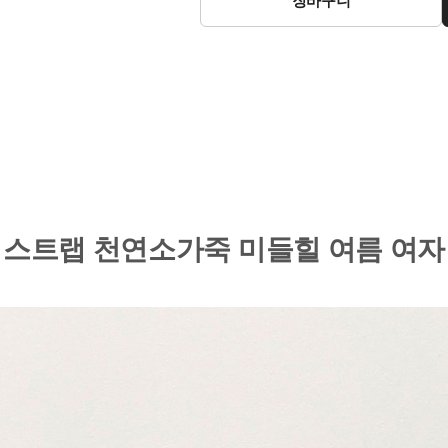
 스트랩 천연소가죽 미들힐 여름 여자