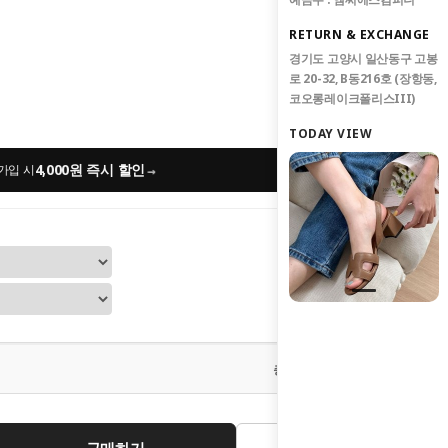
RETURN & EXCHANGE
경기도 고양시 일산동구 고봉
로 20-32, B동216호 (장항동,
코오롱레이크폴리스III)
TODAY VIEW
4,000원 즉시 할인
→
가입 시
0
원
총 상품 금액
구매하기
관심상품