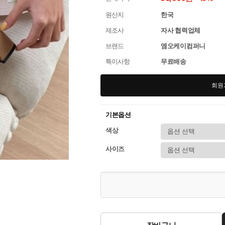
원산지
한국
제조사
자사 협력업체
브랜드
엠오케이컴퍼니
특이사항
무료배송
회원
기본옵션
색상
사이즈
장바구니