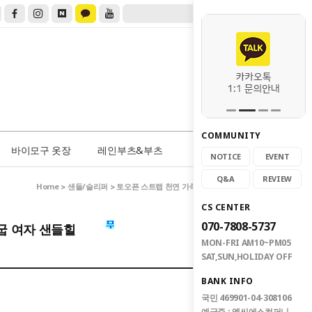
COMMUNITY
0
바이모구 옷장
레인부츠&부츠
NOTICE
EVENT
Q&A
REVIEW
Home
샌들/슬리퍼
>
> 토오픈 스트랩 천연 가죽 미들굽 여자 샌들힐
CS CENTER
070-7808-5737
굽 여자 샌들힐
MON-FRI AM10~PM05
SAT,SUN,HOLIDAY OFF
BANK INFO
국민 469901-04-308106
예금주 : 엠씨에스컴퍼니