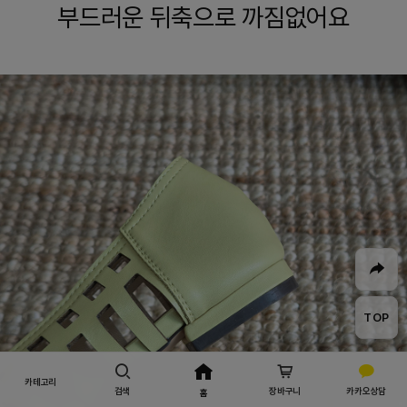
부드러운 뒤축으로 까짐없어요
TOP
카테고리
검색
장바구니
카카오상담
홈