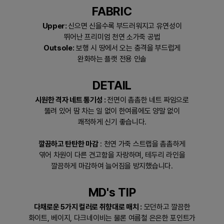
FABRIC
Upper:
신으면 신을수록 부드러워지고 유연성이
뛰어난 프리미엄 천연 소가죽 공법
Outsole:
보행 시 땅에서 오는 충격을 부드럽게
완화하는 플랫 전용 인솔
DETAIL
시원한 격자 네트 통기성 :
전면이 촘촘한 네트 짜임으로
뚫려 있어 땀 차는 일 없이 한여름에도 양말 없이
쾌적하게 신기 좋습니다.
깔끔하고 탄탄한 마감
: 천연 가죽 스트랩을 촘촘하게
엮어 차원이 다른 견고함을 자랑하며, 테두리 라인을
깔끔하게 마감하여 늘어짐을 방지했습니다.
MD's TIP
다채로운 5가지 컬러로 취향대로 매치 :
모던하고 깔끔한
화이트, 베이지, 다크네이비는 물론 여름철 은은한 포인트가