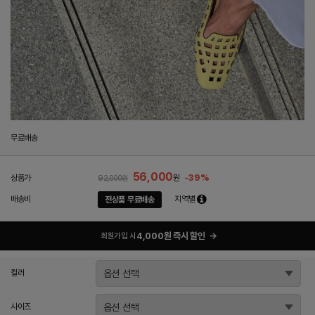
무료배송
56,000
-39%
상품가
원
92,000원
배송비
지역별
전상품 무료배송
4,000원 즉시 할인
→
회원가입 시
컬러
사이즈