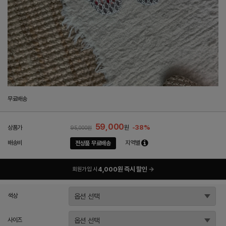
무료배송
59,000
-38%
상품가
원
95,000원
배송비
지역별
전상품 무료배송
4,000원 즉시 할인
→
회원가입 시
색상
사이즈