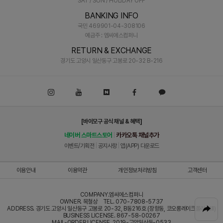
SAT / SUN / HOLIDAY OFF
BANKING INFO
국민 469901-04-308106
예금주 : 엠씨에스컴퍼니
RETURN & EXCHANGE
경기도 고양시 일산동구 고봉로 20-32 B-216
[바이모구 공식 채널 & 혜택]
네이버 스마트스토어
카카오톡 채널추가
|
이벤트/기획전
|
공지사항
|
앱(APP) 다운로드
이용안내
이용약관
개인정보처리방침
고객센터
COMPANY.엠씨에스컴퍼니
OWNER. 목철상 TEL. 070-7808-5737
ADDRESS. 경기도 고양시 일산동구 고봉로 20-32, B동216호 (장항동, 코오롱레이크폴리스III)
BUSINESS LICENSE. 867-58-00267
MAIL-ORDER LICENSE. 2019-고양일산동-0533