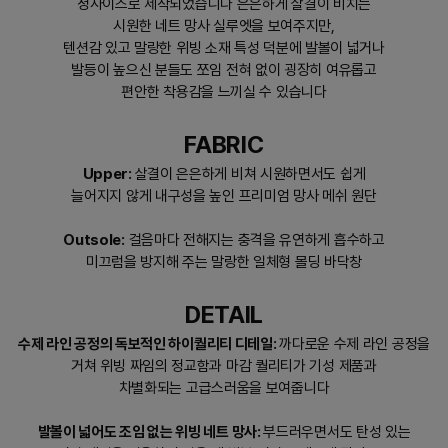
정사이즈로 제작되었습니다 은은하게 살결이 비치는
시원한 네트 망사 실루엣을 보여주지만,
텐션감 있고 말랑한 위빙 소재 특성 덕분에 발볼이 넓거나
발등이 높으신 분들도 쪼임 전혀 없이 굉장히 여유롭고
편안한 착용감을 느끼실 수 있습니다
FABRIC
Upper:
살결이 은은하게 비쳐 시원하면서도 쉽게
늘어지지 않게 내구성을 높인 프리미엄 망사 메쉬 원단
Outsole:
걸음마다 전해지는 충격을 유연하게 흡수하고
미끄럼을 방지해 주는 말랑한 일체형 몰딩 바닥창
DETAIL
수제 라인 공정의 독보적인 하이퀄리티 디테일:
까다로운 수제 라인 공정을
거쳐 위빙 짜임의 정교함과 마감 퀄리티가 기성 제품과
차별화되는 고급스러움을 보여줍니다
발볼이 넓어도 조임 없는 위빙 네트 망사:
부드러우면서도 탄성 있는