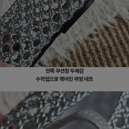
안쪽 쿠션창 두께감
수작업으로 엮어진 위빙 네트