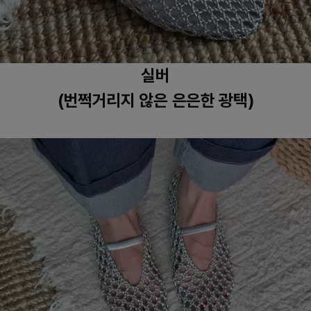
실버
(번쩍거리지 않은 은은한 광택)