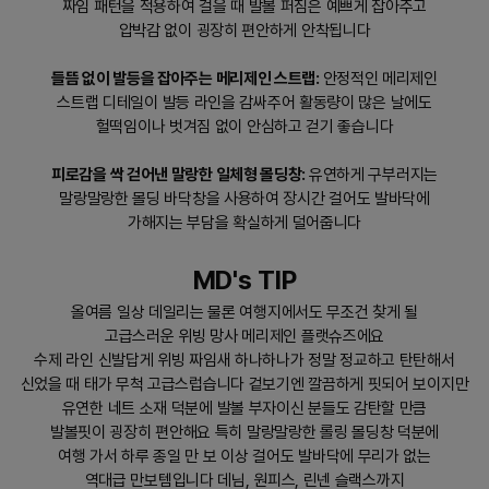
짜임 패턴을 적용하여 걸을 때 발볼 퍼짐은 예쁘게 잡아주고
압박감 없이 굉장히 편안하게 안착됩니다
들뜸 없이 발등을 잡아주는 메리제인 스트랩:
안정적인 메리제인
스트랩 디테일이 발등 라인을 감싸주어 활동량이 많은 날에도
헐떡임이나 벗겨짐 없이 안심하고 걷기 좋습니다
피로감을 싹 걷어낸 말랑한 일체형 몰딩창:
유연하게 구부러지는
말랑말랑한 몰딩 바닥창을 사용하여 장시간 걸어도 발바닥에
가해지는 부담을 확실하게 덜어줍니다
MD's TIP
올여름 일상 데일리는 물론 여행지에서도 무조건 찾게 될
고급스러운 위빙 망사 메리제인 플랫슈즈에요
수제 라인 신발답게 위빙 짜임새 하나하나가 정말 정교하고 탄탄해서
신었을 때 태가 무척 고급스럽습니다 겉보기엔 깔끔하게 핏되어 보이지만
유연한 네트 소재 덕분에 발볼 부자이신 분들도 감탄할 만큼
발볼핏이 굉장히 편안해요 특히 말랑말랑한 롤링 몰딩창 덕분에
여행 가서 하루 종일 만 보 이상 걸어도 발바닥에 무리가 없는
역대급 만보템입니다 데님, 원피스, 린넨 슬랙스까지