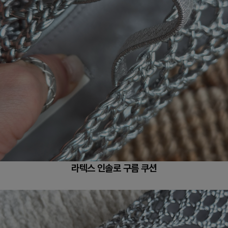
라텍스 인솔로 구름 쿠션