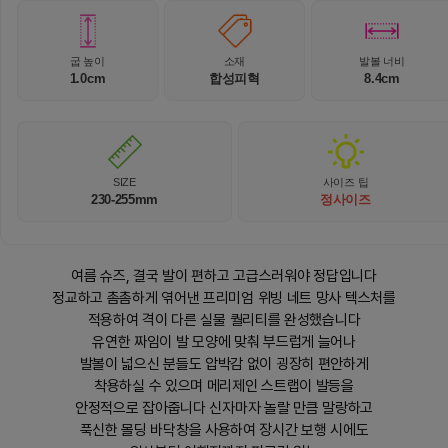
굽 높이
소재
발볼 너비
1.0cm
합성피혁
8.4cm
SIZE
사이즈 팁
230-255mm
정사이즈
여름 슈즈, 결국 발이 편하고 고급스러워야 정답입니다
정교하고 촘촘하게 엮어낸 프리미엄 위빙 네트 망사 텍스처를
적용하여 격이 다른 실물 퀄리티를 완성했습니다
유연한 짜임이 발 모양에 맞춰 부드럽게 늘어나
발볼이 넓으신 분들도 압박감 없이 굉장히 편안하게
착용하실 수 있으며 메리제인 스트랩이 발등을
안정적으로 잡아줍니다 신자마자 놀랄 만큼 말랑하고
푹신한 몰딩 바닥창을 사용하여 장시간 보행 시에도