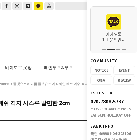
COMMUNITY
0
바이모구 옷장
레인부츠&부츠
NOTICE
EVENT
Q&A
REVIEW
Home
플랫슈즈
>
> 여름 플랫슈즈 메리제인 네트 메쉬 격자 시스루 발편한 2cm
CS CENTER
070-7808-5737
메쉬 격자 시스루 발편한 2cm
MON-FRI AM10~PM05
SAT,SUN,HOLIDAY OFF
BANK INFO
국민 469901-04-308106
예금주 : 엠씨에스컴퍼니