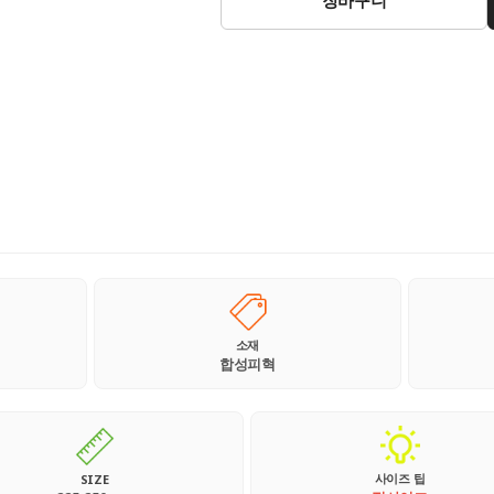
소재
합성피혁
사이즈 팁
SIZE