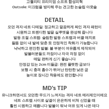
고퀄리티 프리미엄 소프트 합성피혁
Outsole:
미끄럼을 방지해 주는 견고한 논슬립 아웃솔
DETAIL
모던 격자 네트 디테일:
정교
하고 깔끔하게 짜인 격자 패턴이
시원하고 트렌디한 발끝 실루엣을 완성해 줍니다
발등 조절 스트랩:
슬림한 발등 스트랩과 버클 매치로
들뜸 없이 내 발에 맞춘 듯 안정적인 착화가 가능합니다
낙낙하고 편안한 발볼:
볼 부분이 여유롭게 제작되어
발볼러분들도 까짐이나 자극 걱정 없이
매일 편하게 신기 좋습니다
안정감 있는 2cm 미들굽:
완전 플랫한 굽보다
보행 시 충격 흡수가 뛰어난 탄탄한 낮은 굽
높이로 장시간 착용에도 편안합니다
MD's TIP
유니크하면서도 모던한 무드가 느껴지는 격자 네트 메리제인이에요
네트 스트랩 사이로 살결이 은은하게 비쳐 신었을 때
훨씬 시원하고 예쁩니다 발볼이 워낙 여유 있게 나온 데다