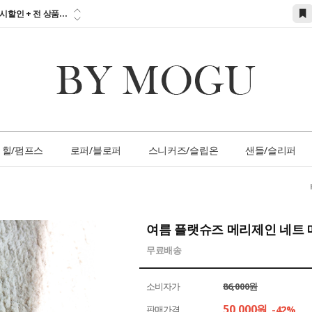
참고하세요!!!...
시할인 + 전 상품...
 즉시할인 쿠폰 발
간 1:1 상담 서
손님 서비스 쿠폰...
참고하세요!!!...
힐/펌프스
로퍼/블로퍼
스니커즈/슬립온
샌들/슬리퍼
여름 플랫슈즈 메리제인 네트 
무료배송
소비자가
86,000원
50,000
원
판매가격
-42%