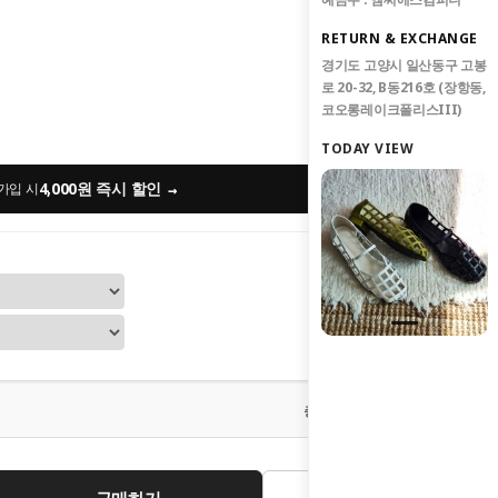
RETURN & EXCHANGE
경기도 고양시 일산동구 고봉
로 20-32, B동216호 (장항동,
코오롱레이크폴리스III)
TODAY VIEW
4,000원 즉시 할인
→
가입 시
0
원
총 상품 금액
구매하기
관심상품