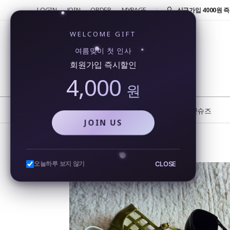
LOGIN
JOIN
ORDER
MYPAGE
반품 및 교환 신청시 
4000원!
신규가입 4000원 즉
WELCOME GIFT
회원가입시 4000원
여름맞이 첫 인사
행...
회원가입 즉시할인
카카오톡을 통해 실시
4,000
비...
원
또 오셨네요!! 단골 
반품 및 교환 신청시 
NEW
BEST
플랫슈즈
JOIN US
여름 플랫슈즈 메리제인 네트 메쉬 격자 시스루 발편한 2cm
CLOSE
오늘하루 보지 않기