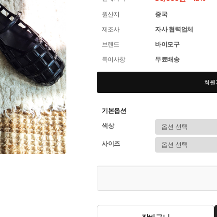
원산지
중국
제조사
자사 협력업체
브랜드
바이모구
특이사항
무료배송
회원
기본옵션
색상
사이즈
장바구니