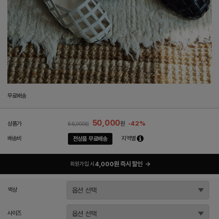
무료배송
50,000
-42%
상품가
원
86,000원
배송비
지역별
전상품 무료배송
4,000원 즉시 할인
→
회원가입 시
색상
사이즈