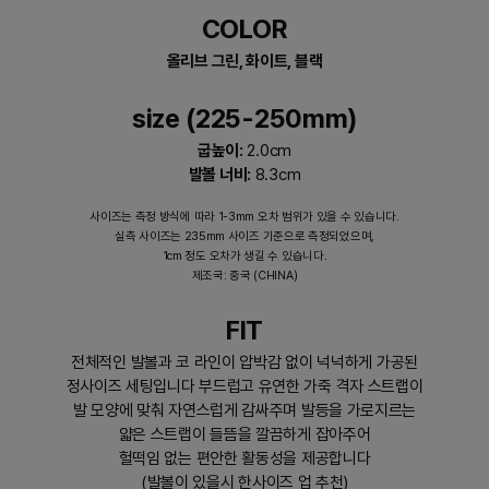
COLOR
올리브 그린, 화이트, 블랙
size (225-250mm)
굽높이:
2.0cm
발볼 너비:
8.3cm
사이즈는 측정 방식에 따라 1-3mm 오차 범위가 있을 수 있습니다.
실측 사이즈는 235mm 사이즈 기준으로 측정되었으며,
1cm 정도 오차가 생길 수 있습니다.
제조국: 중국 (CHINA)
FIT
전체적인 발볼과 코 라인이 압박감 없이 넉넉하게 가공된
정사이즈 세팅입니다 부드럽고 유연한 가죽 격자 스트랩이
발 모양에 맞춰 자연스럽게 감싸주며 발등을 가로지르는
얇은 스트랩이 들뜸을 깔끔하게 잡아주어
헐떡임 없는 편안한 활동성을 제공합니다
(발볼이 있을시 한사이즈 업 추천)