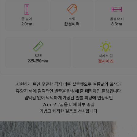
굽 높이
소재
발볼 너비
2.0cm
합성피혁
8.3cm
SIZE
사이즈 팁
225-250mm
정사이즈
시원하게 트인 모던한 격자 네트 실루엣으로 여름날의 일상과
휴양지 룩에 감각적인 발끝을 완성해 줄 메리제인 플랫입니다
압박감 없이 넉넉하게 가공된 발볼 피팅에 안정적인
2cm 로우굽을 더해 하루 종일
가볍고 쾌적한 걸음을 선사합니다