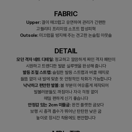
FABRIC
Upper:
결이 매끄럽고 유연하며 관리가 간편한
고퀄리티 프리미엄 소프트 합성피혁
Outsole:
미끄럼을 방지해 주는 견고한 논슬립 아웃솔
DETAIL
모던 격자 네트 디테일:
정교
하고 깔끔하게 짜인 격자 패턴이
시원하고 트렌디한 발끝 실루엣을 완성해 줍니다
발등 조절 스트랩:
슬림한 발등 스트랩과 버클 매치로
들뜸 없이 내 발에 맞춘 듯 안정적인 착화가 가능합니다
낙낙하고 편안한 발볼:
볼 부분이 여유롭게 제작되어
발볼러분들도 까짐이나 자극 걱정 없이
매일 편하게 신기 좋습니다
안정감 있는 2cm 미들굽:
완전 플랫한 굽보다
보행 시 충격 흡수가 뛰어난 탄탄한 낮은 굽
높이로 장시간 착용에도 편안합니다