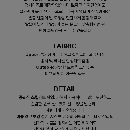
정사이즈로 제작되었습니다 뾰족코 디자인임에도
발가락이 몰리거나 파고드는 자극이 없으며 신축성 좋은
발등 밴딩이 발 모양을 탄탄하게 홀딩해 주어
발볼이 넓거나 발등이 높은 분들도 맞춤형처럼 편
안한 피팅감을 느낄 수 있습니다
FABRIC
Upper:
통기성이 우수하고 결이 고운 고급 메쉬
망사 및 에나멜 합성피혁 혼방
Outsole:
안전한 보행을 도와주는
미끄럼 방지 아웃솔 적용
DETAIL
중화된 스틸레토 쉐입:
과하게 자극적이지 않은 모던하고
슬림한 앞코 실루엣이 발 모양을 날씬하고
세련되게 연출해줍니다
이중 앞코 보강 설계:
시스루 메쉬의 청량함은 그대로 살리되
발가락 노출을 방지하는 이중 레이어로
민망함 없이 깔끔하게 착용 가능합니다