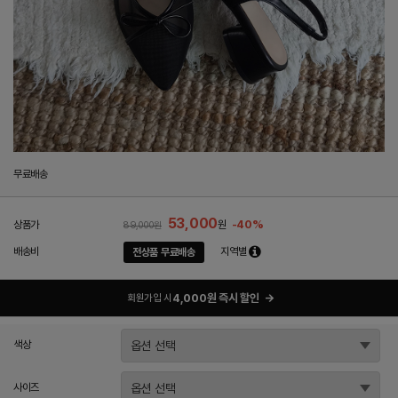
무료배송
53,000
-40%
상품가
원
89,000원
배송비
지역별
전상품 무료배송
4,000원 즉시 할인
→
회원가입 시
색상
사이즈