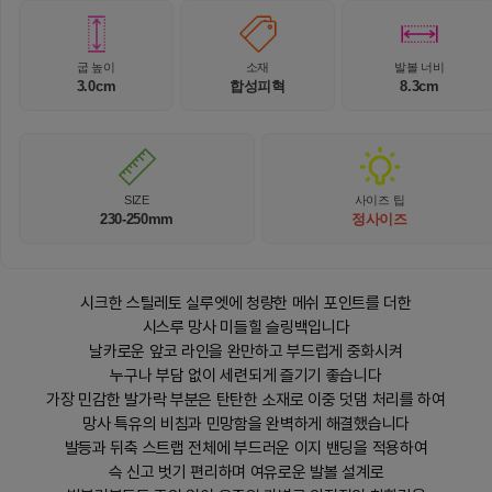
굽 높이
소재
발볼 너비
3.0cm
합성피혁
8.3cm
SIZE
사이즈 팁
230-250mm
정사이즈
시크한 스틸레토 실루엣에 청량한 메쉬 포인트를 더한
시스루 망사 미들힐 슬링백입니다
날카로운 앞코 라인을 완만하고 부드럽게 중화시켜
누구나 부담 없이 세련되게 즐기기 좋습니다
가장 민감한 발가락 부분은 탄탄한 소재로 이중 덧댐 처리를 하여
망사 특유의 비침과 민망함을 완벽하게 해결했습니다
발등과 뒤축 스트랩 전체에 부드러운 이지 밴딩을 적용하여
슥 신고 벗기 편리하며 여유로운 발볼 설계로