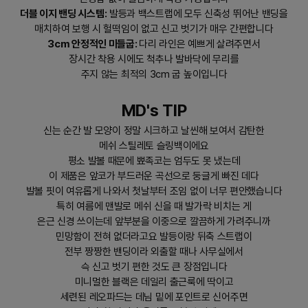
더블 이지 밴딩 시스템:
발등과 백스트랩에 모두 신축성 뛰어난 밴딩을
매치하여 보행 시 헐떡임이 없고 신고 벗기가 매우 간편합니다
3cm 안정적인 미들굽:
다리 라인은 예쁘게 살려주면서
장시간 착용 시에도 척추나 발바닥에 무리를
주지 않는 최적의 3cm 굽 높이입니다
MD's TIP
신는 순간 발 모양이 정말 시크하고 날씬해 보여서 감탄한
메쉬 스틸레토 슬링백이에요
평소 발볼 때문에 뾰족코는 엄두도 못 냈는데
이 제품은 앞코가 부드러운 곡선으로 둥글게 빠진 데다
발볼 핏이 여유롭게 나와서 첫날부터 조임 없이 너무 편안했습니다
특히 여름에 맨발로 메쉬 신을 때 발가락 비치는 게
은근 신경 쓰이는데 앞부분을 이중으로 깔끔하게 가려주니까
민망함이 전혀 없더라고요 발등이랑 뒤축 스트랩이
전부 짱짱한 밴딩이라 외출할 때나 사무실에서
슥 신고 벗기 편한 것도 큰 장점입니다
미니멀한 블랙은 데일리 출근룩에 딱이고
세련된 레오파드는 데님 밑에 포인트로 신어주면