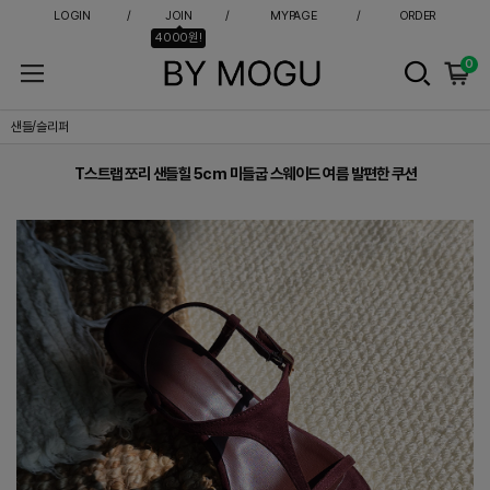
LOGIN
JOIN
MYPAGE
ORDER
4000원!
0
T스트랩 쪼리 샌들힐 5cm 미들굽 스웨이드 여름 발편한 쿠션
샌들/슬리퍼
T스트랩 쪼리 샌들힐 5cm 미들굽 스웨이드 여름 발편한 쿠션