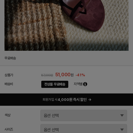
무료배송
51,000
-41%
상품가
원
87,000원
배송비
지역별
전상품 무료배송
4,000원 즉시 할인
→
회원가입 시
색상
사이즈