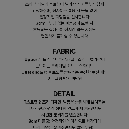
쪼리 스타일의 스트랩이 발가락 사이를 부드럽게
고정해주며, 정사이즈 착용 시 들뜸 없이
안정적인 피팅감을 선사합니다
3cm의 부담 없는 미들굽이 보행 시
흔들림을 잡아주어 장시간 외출 시에도
편안하게 즐기실 수 있습니다
FABRIC
Upper:
부드러운 터치감과 고급스러운 컬러감이
돋보이는 프리미엄 소프트 스웨이드
Outsole:
보행 피로도를 줄여주는 폭신한 쿠션 패드
및 미끄럼 방지 바닥창
DETAIL
T스트랩 & 쪼리 디자인:
발등을 슬림하게 보여주는
T자 라인과 쪼리 형태의 앞코가 세련되면서도
시원한 분위기를 연출합니다
3cm 미들굽:
안정적인 높이감으로 제작되어
다리 라인은 살려주면서도 발의 부담은