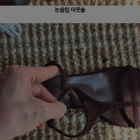
논슬립 아웃솔