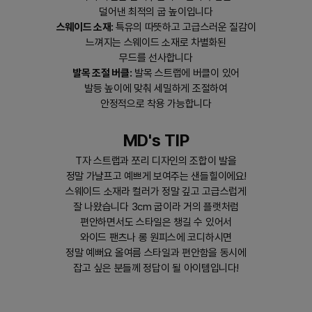
덜어낸 최적의 굽 높이입니다
스웨이드 소재:
특유의 따뜻하고 고급스러운 질감이
느껴지는 스웨이드 소재로 차별화된
무드를 선사합니다
발목 조절 버클:
발목 스트랩에 버클이 있어
발등 높이에 맞춰 세밀하게 조절하여
안정적으로 착용 가능합니다
MD's TIP
T자 스트랩과 쪼리 디자인의 조합이 발을
정말 가냘프고 예쁘게 보여주는 샌들힐이에요!
스웨이드 소재라 컬러가 정말 깊고 고급스럽게
잘 나왔습니다 3cm 굽이라 거의 플랫처럼
편안하면서도 스타일은 챙길 수 있어서
와이드 팬츠나 롱 원피스에 코디하시면
정말 예뻐요 올여름 스타일과 편안함을 동시에
잡고 싶은 분들께 정답이 될 아이템입니다!