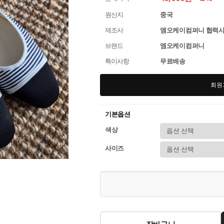
원산지
중국
제조사
엠오케이컴퍼니 협력
브랜드
엠오케이컴퍼니
특이사항
무료배송
회원
기본옵션
색상
사이즈
장바구니