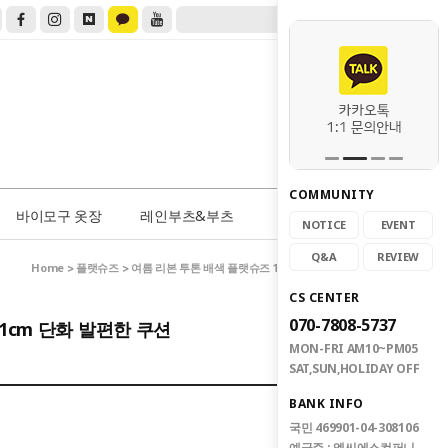
COMMUNITY
0
바이모구 옷장
레인부츠&부츠
NOTICE
EVENT
Q&A
REVIEW
Home
플랫슈즈
>
> 여름 리본 투톤 배색 플랫슈즈 1cm 단화 발편한 쿠션
CS CENTER
070-7808-5737
1cm 단화 발편한 쿠션
MON-FRI AM10~PM05
SAT,SUN,HOLIDAY OFF
BANK INFO
국민 469901-04-308106
예금주 : 엠씨에스컴퍼니