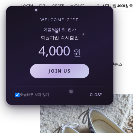
LOGIN
JOIN
ORDER
MYPAGE
반품 및 교환 신청시 
4000원!
신규가입 4000원 즉
WELCOME GIFT
회원가입시 4000원
여름맞이 첫 인사
행...
회원가입 즉시할인
카카오톡을 통해 실시
4,000
비...
원
또 오셨네요!! 단골 
반품 및 교환 신청시 
NEW
BEST
플랫슈즈
JOIN US
여름 리본 투톤 배색 플랫슈즈 1cm 단화 발편한 쿠션
CLOSE
오늘하루 보지 않기