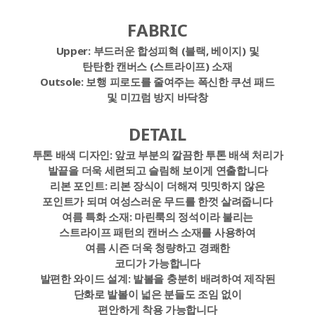
FABRIC
Upper:
부드러운 합성피혁 (블랙, 베이지) 및
탄탄한 캔버스 (스트라이프) 소재
Outsole:
보행 피로도를 줄여주는 폭신한 쿠션 패드
및 미끄럼 방지 바닥창
DETAIL
투톤 배색 디자인:
앞코 부분의 깔끔한 투톤 배색 처리가
발끝을 더욱 세련되고 슬림해 보이게 연출합니다
리본 포인트:
리본 장식이 더해져 밋밋하지 않은
포인트가 되며 여성스러운 무드를 한껏 살려줍니다
여름 특화 소재:
마린룩의 정석이라 불리는
스트라이프 패턴의 캔버스 소재를 사용하여
여름 시즌 더욱 청량하고 경쾌한
코디가 가능합니다
발편한 와이드 설계:
발볼을 충분히 배려하여 제작된
단화로 발볼이 넓은 분들도 조임 없이
편안하게 착용 가능합니다