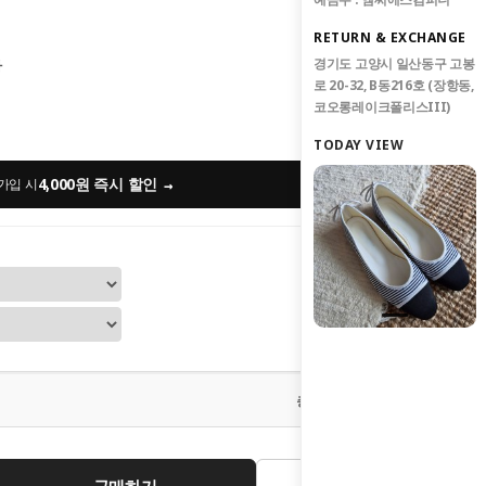
RETURN & EXCHANGE
경기도 고양시 일산동구 고봉
사
로 20-32, B동216호 (장항동,
코오롱레이크폴리스III)
TODAY VIEW
4,000원 즉시 할인
→
가입 시
0
원
총 상품 금액
구매하기
관심상품