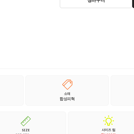
소재
합성피혁
사이즈 팁
SIZE