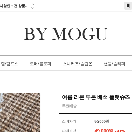
참고하세요!!!...
시할인 + 전 상품...
 즉시할인 쿠폰 발
간 1:1 상담 서
손님 서비스 쿠폰...
참고하세요!!!...
힐/펌프스
로퍼/블로퍼
스니커즈/슬립온
샌들/슬리퍼
여름 리본 투톤 배색 플랫슈즈 
무료배송
소비자가
86,000원
49,000
원
판매가격
-43%