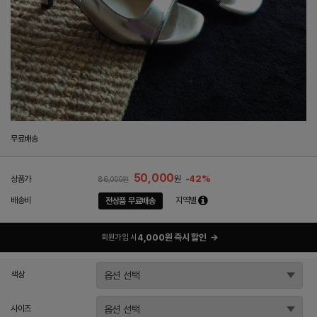
무료배송
50,000
-42%
상품가
원
86,000원
배송비
지역별
전상품 무료배송
4,000원 즉시 할인
→
회원가입 시
색상
사이즈