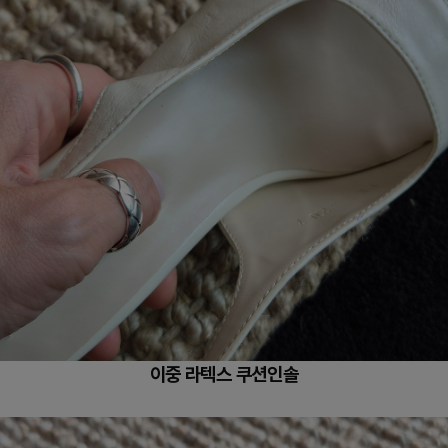
이중 라텍스 쿠션인솔