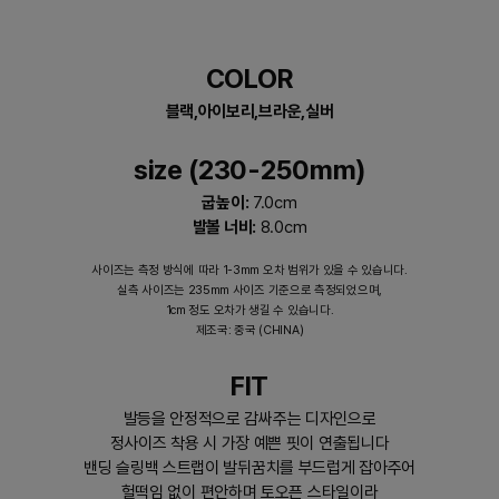
COLOR
블랙,아이보리,브라운,실버
size (230-250mm)
굽높이:
7.0cm
발볼 너비:
8.0cm
사이즈는 측정 방식에 따라 1-3mm 오차 범위가 있을 수 있습니다.
실측 사이즈는 235mm 사이즈 기준으로 측정되었으며,
1cm 정도 오차가 생길 수 있습니다.
제조국: 중국 (CHINA)
FIT
발등을 안정적으로 감싸주는 디자인으로
정사이즈 착용 시 가장 예쁜 핏이 연출됩니다
밴딩 슬링백 스트랩이 발뒤꿈치를 부드럽게 잡아주어
헐떡임 없이 편안하며 토오픈 스타일이라