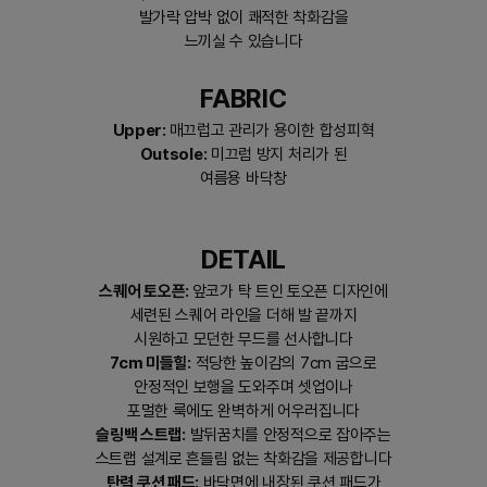
발가락 압박 없이 쾌적한 착화감을
느끼실 수 있습니다
FABRIC
Upper:
매끄럽고 관리가 용이한 합성피혁
Outsole:
미끄럼 방지 처리가 된
여름용 바닥창
DETAIL
스퀘어 토오픈:
앞코가 탁 트인 토오픈 디자인에
세련된 스퀘어 라인을 더해 발 끝까지
시원하고 모던한 무드를 선사합니다
7cm 미들힐:
적당한 높이감의 7cm 굽으로
안정적인 보행을 도와주며 셋업이나
포멀한 룩에도 완벽하게 어우러집니다
슬링백 스트랩:
발뒤꿈치를 안정적으로 잡아주는
스트랩 설계로 흔들림 없는 착화감을 제공합니다
탄력 쿠션 패드:
바닥면에 내장된 쿠션 패드가