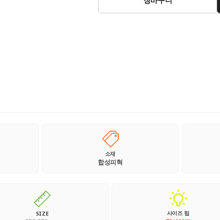
소재
합성피혁
사이즈 팁
SIZE