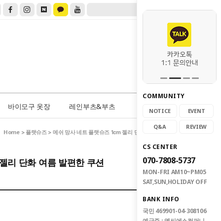
COMMUNITY
0
바이모구 옷장
레인부츠&부츠
NOTICE
EVENT
Q&A
REVIEW
Home
플랫슈즈
>
> 메쉬 망사 네트 플랫슈즈 1cm 젤리 단화 여름 발편한 쿠션
CS CENTER
070-7808-5737
 젤리 단화 여름 발편한 쿠션
MON-FRI AM10~PM05
SAT,SUN,HOLIDAY OFF
BANK INFO
국민 469901-04-308106
예금주 : 엠씨에스컴퍼니