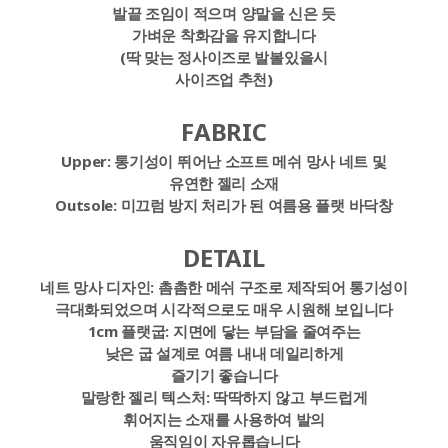
발끝 조임이 적으며 양말을 신은 듯
가벼운 착화감을 유지합니다
(딱 맞는 정사이즈로 발볼있을시
사이즈업 추천)
FABRIC
Upper:
통기성이 뛰어난 소프트 메쉬 망사 네트 및
유연한 젤리 소재
Outsole:
미끄럼 방지 처리가 된 여름용 플랫 바닥창
DETAIL
네트 망사 디자인:
촘촘한 메쉬 구조로 제작되어 통기성이
극대화되었으며 시각적으로도 매우 시원해 보입니다
1cm 플랫굽:
지면에 닿는 부담을 줄여주는
낮은 굽 설계로 여름 내내 데일리하게
즐기기 좋습니다
말랑한 젤리 텍스처:
딱딱하지 않고 부드럽게
휘어지는 소재를 사용하여 발의
움직임이 자유롭습니다