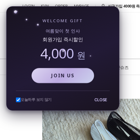
LOGIN
JOIN
ORDER
MYPAGE
반품 및 교환 신청시 
4000원!
신규가입 4000원 즉
WELCOME GIFT
회원가입시 4000원
여름맞이 첫 인사
행...
회원가입 즉시할인
카카오톡을 통해 실시
4,000
비...
원
또 오셨네요!! 단골 
반품 및 교환 신청시 
NEW
BEST
플랫슈즈
JOIN US
메쉬 망사 네트 플랫슈즈 1cm 젤리 단화 여름 발편한 쿠션
CLOSE
오늘하루 보지 않기