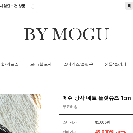
참고하세요!!!...
시할인 + 전 상품...
 즉시할인 쿠폰 발
간 1:1 상담 서
손님 서비스 쿠폰...
참고하세요!!!...
힐/펌프스
로퍼/블로퍼
스니커즈/슬립온
샌들/슬리퍼
메쉬 망사 네트 플랫슈즈 1cm
무료배송
소비자가
85,000원
49,000
원
판매가격
-42%