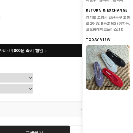
RETURN & EXCHANGE
경기도 고양시 일산동구 고봉
사
로 20-32, B동216호 (장항동,
코오롱레이크폴리스III)
TODAY VIEW
4,000원 즉시 할인
→
가입 시
0
원
총 상품 금액
구매하기
관심상품