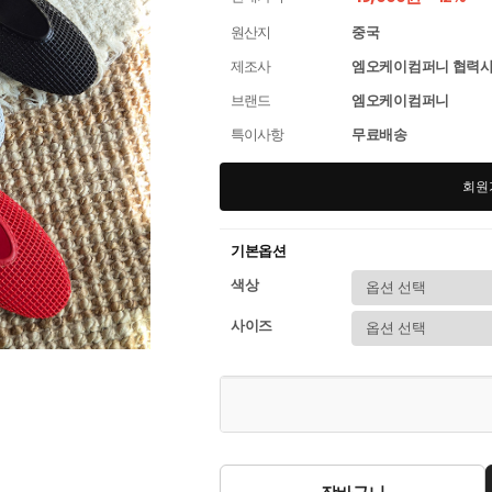
원산지
중국
제조사
엠오케이컴퍼니 협력
브랜드
엠오케이컴퍼니
특이사항
무료배송
회원
기본옵션
색상
사이즈
장바구니