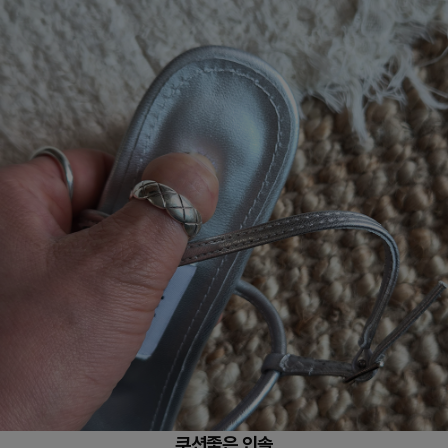
쿠션좋은 인솔