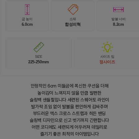
굽 높이
소재
발볼 너비
6.0cm
합성피혁
8.2cm
SIZE
사이즈 팁
225-250mm
정사이즈
안정적인 6cm 미들굽에 폭신한 쿠션을 더해
높이감이 느껴지지 않을 만큼 발편한
슬링백 샌들힐입니다 세련된 스퀘어토 라인이
발가락 조임 없이 발볼을 편안하게 감싸주며
부드러운 엑스 크로스 스트랩과 히든 밴딩
슬링백 디자인으로 신고 벗기까지 간편합니다
어떤 코디에도 세련되게 어우러져 데일리로
즐기기 좋은 최적의 아이템입니다