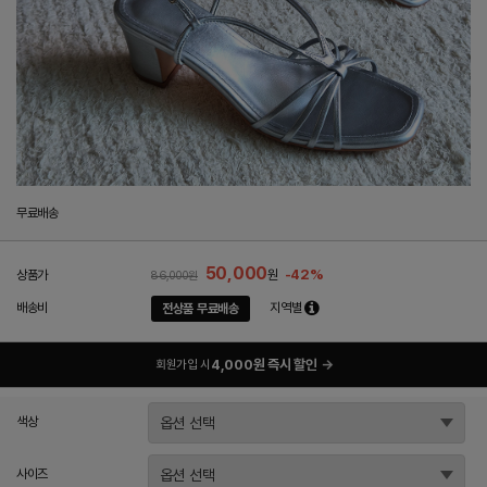
무료배송
50,000
-42%
상품가
원
86,000원
배송비
지역별
전상품 무료배송
4,000원 즉시 할인
→
회원가입 시
색상
사이즈