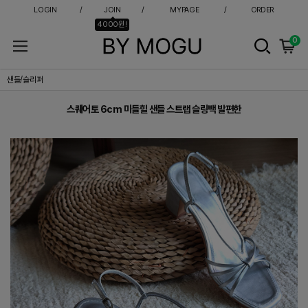
LOGIN
JOIN
MYPAGE
ORDER
4000원!
0
스퀘어토 6cm 미들힐 샌들 스트랩 슬링백 발편한
샌들/슬리퍼
스퀘어토 6cm 미들힐 샌들 스트랩 슬링백 발편한