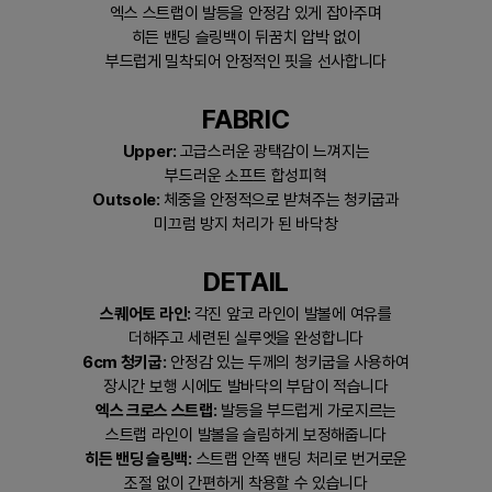
엑스 스트랩이 발등을 안정감 있게 잡아주며
히든 밴딩 슬링백이 뒤꿈치 압박 없이
부드럽게 밀착되어 안정적인 핏을 선사합니다
FABRIC
Upper:
고급스러운 광택감이 느껴지는
부드러운 소프트 합성피혁
Outsole:
체중을 안정적으로 받쳐주는 청키굽과
미끄럼 방지 처리가 된 바닥창
DETAIL
스퀘어토 라인:
각진 앞코 라인이 발볼에 여유를
더해주고 세련된 실루엣을 완성합니다
6cm 청키굽:
안정감 있는 두께의 청키굽을 사용하여
장시간 보행 시에도 발바닥의 부담이 적습니다
엑스 크로스 스트랩:
발등을 부드럽게 가로지르는
스트랩 라인이 발볼을 슬림하게 보정해줍니다
히든 밴딩 슬링백:
스트랩 안쪽 밴딩 처리로 번거로운
조절 없이 간편하게 착용할 수 있습니다