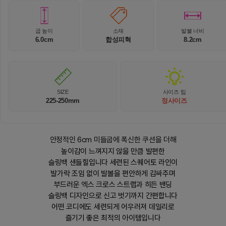
굽 높이
소재
발볼 너비
6.0cm
합성피혁
8.2cm
SIZE
사이즈 팁
225-250mm
정사이즈
안정적인 6cm 미들굽에 폭신한 쿠션을 더해
높이감이 느껴지지 않을 만큼 발편한
슬링백 샌들힐입니다 세련된 스퀘어토 라인이
발가락 조임 없이 발볼을 편안하게 감싸주며
부드러운 엑스 크로스 스트랩과 히든 밴딩
슬링백 디자인으로 신고 벗기까지 간편합니다
어떤 코디에도 세련되게 어우러져 데일리로
즐기기 좋은 최적의 아이템입니다