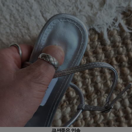
쿠션좋은 인솔