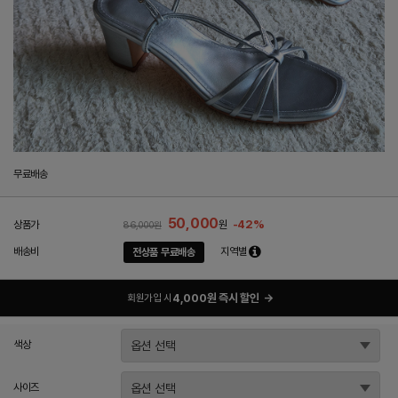
무료배송
50,000
-42%
상품가
원
86,000원
배송비
지역별
전상품 무료배송
4,000원 즉시 할인
→
회원가입 시
색상
사이즈