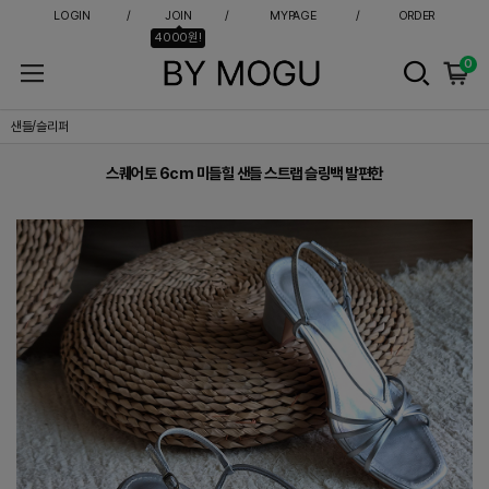
LOGIN
JOIN
MYPAGE
ORDER
4000원!
0
스퀘어토 6cm 미들힐 샌들 스트랩 슬링백 발편한
샌들/슬리퍼
스퀘어토 6cm 미들힐 샌들 스트랩 슬링백 발편한