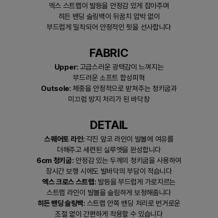
엑스 스트랩이 발등을 안정감 있게 잡아주며
히든 밴딩 슬링백이 뒤꿈치 압박 없이
부드럽게 밀착되어 안정적인 핏을 선사합니다
FABRIC
Upper:
고급스러운 광택감이 느껴지는
부드러운 소프트 합성피혁
Outsole:
체중을 안정적으로 받쳐주는 청키굽과
미끄럼 방지 처리가 된 바닥창
DETAIL
스퀘어토 라인:
각진 앞코 라인이 발볼에 여유를
더해주고 세련된 실루엣을 완성합니다
6cm 청키굽:
안정감 있는 두께의 청키굽을 사용하여
장시간 보행 시에도 발바닥의 부담이 적습니다
엑스 크로스 스트랩:
발등을 부드럽게 가로지르는
스트랩 라인이 발볼을 슬림하게 보정해줍니다
히든 밴딩 슬링백:
스트랩 안쪽 밴딩 처리로 번거로운
조절 없이 간편하게 착용할 수 있습니다