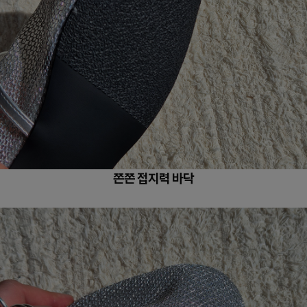
쫀쫀 접지력 바닥