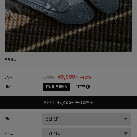
무료배송
49,000
-42%
상품가
원
85,000원
배송비
지역별
전상품 무료배송
4,000원 즉시 할인
→
회원가입 시
색상
사이즈