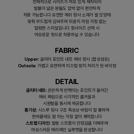
전체적으로 사이즈가 여유 있게 제작되어
발볼이 넓은 분들도 압박 없이 편안하게
착용 가능합니다 유연한 메쉬 망사 소재가 발 모양에
맞춰 부드럽게 감싸주며 뒤꿈치 까짐 걱정 없는
말랑한 스타일입니다 정사이즈 선택 시
여유로운 핏으로 착용하실 수 있습니다
FABRIC
Upper:
글리터 포인트 네트 메쉬 망사 (합성섬유)
Outsole:
가볍고 유연하며 미끄럼 방지 처리가 된 바닥창
DETAIL
글리터 네트:
은은하게 반짝이는 포인트가 들어간
메쉬 짜임으로 시각적인 즐거움과
시원함을 동시에 제공합니다
통기성:
시스루 망사 구조 특성상 바람이 잘 통하여
한여름에도 땀 차는 걱정 없이 쾌적합니다
스트랩 디자인:
발등 스트랩이 안정감을 더해주며
여성스러운 메리제인 실루엣을 완성합니다