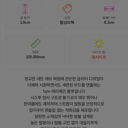
굽 높이
소재
발볼 너비
1.0cm
합성피혁
8.3cm
SIZE
사이즈 팁
225-250mm
정사이즈
정교한 네트 메쉬 짜임에 은은한 글리터 디테일이
더해져 시원하면서도 세련된 무드를 연출하는
1cm 메리제인 플랫입니다
시스루 망사 구조로 통기성이 매우 뛰어나
한여름에도 쾌적하며 스트랩이 발등을 안정적으로
잡아주어 흔들림 없는 착화감을 제공합니다
말랑한 소재감과 넉넉한 발볼 설계로
높은 발등이나 발볼 고민 없이 데일리하게