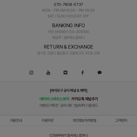
070-7808-5737
MON - FRI AM 10:00 ~ PM 05:00
SAT / SUN / HOLIDAY OFF
BANKING INFO
국민 469901-04-308106
예금주 : 엠씨에스컴퍼니
RETURN & EXCHANGE
경기도 고양시 일산동구 고봉로 20-32 B-216
[바이모구 공식 채널 & 혜택]
네이버 스마트스토어
카카오톡 채널추가
|
이벤트/기획전
|
공지사항
|
앱(APP) 다운로드
이용안내
이용약관
개인정보처리방침
고객센터
COMPANY.엠씨에스컴퍼니