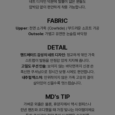
네트 디자인 덕분에 발볼이 넓은 분들도
압박감 없이 편안하게 착용 가능합니다.
FABRIC
Upper:
천연 소가죽 (Cowhide) / 부드러운 소프트 가공
Outsole:
가볍고 유연한 논슬립 바닥창
DETAIL
핸드메이드 감성의 네트 디자인:
정교하게 엮인 가죽
스트랩이 발등을 안정감 있게 지지해 줍니다.
고밀도 쿠션 인솔:
보이지 않는 바닥면까지 신경 쓴
폭신한 쿠셔닝으로 장시간 보행 시에도 편안합니다.
내추럴 텍스처:
인위적이지 않은 가죽 고유의 결이
살아있어 신을수록 멋스럽습니다.
MD's TIP
가벼운 외출은 물론, 휴양지에서 맥시 원피스나
린넨 팬츠와 코디했을 때 가장 빛나는 아이템이에요