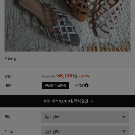
무료배송
56,000
-39%
상품가
원
92,000원
배송비
지역별
전상품 무료배송
4,000원 즉시 할인
→
회원가입 시
색상
사이즈