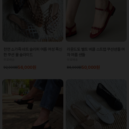
라운드토 벨트 버클 스트랩 쿠션샌들 여
천연 소가죽 네트 슬리퍼 여름 여성 푹신
자 여름 샌들
한 쿠션 뮬 슬라이드
무료배송
무료배송
50,000원
56,000원
86,000원
92,000원