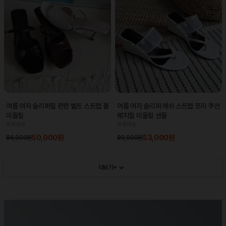
여름 여자 슬리퍼힐 편한 벨트 스트랩 뮬
여름 여자 슬리퍼 메쉬 스트랩 쪼리 쿠션
미들힐
웨지힐 미들힐 샌들
무료배송
무료배송
50,000원
53,000원
86,000원
89,000원
더보기+