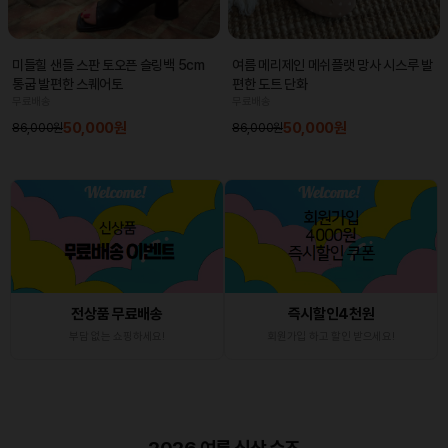
미들힐 샌들 스판 토오픈 슬링백 5cm
여름 메리제인 메쉬플랫 망사 시스루 발
통굽 발편한 스퀘어토
편한 도트 단화
무료배송
무료배송
50,000원
50,000원
86,000원
86,000원
전상품 무료배송
즉시할인4천원
부담 없는 쇼핑하세요!
회원가입 하고 할인 받으세요!