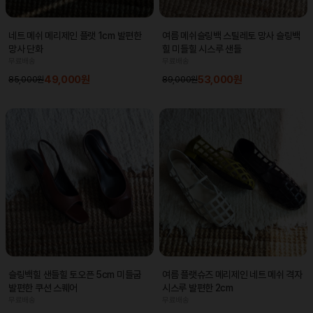
네트 메쉬 메리제인 플랫 1cm 발편한
여름 메쉬슬링백 스틸레토 망사 슬링백
망사 단화
힐 미들힐 시스루 샌들
무료배송
무료배송
49,000원
53,000원
85,000원
89,000원
슬링백힐 샌들힐 토오픈 5cm 미들굽
여름 플랫슈즈 메리제인 네트 메쉬 격자
발편한 쿠션 스퀘어
시스루 발편한 2cm
무료배송
무료배송