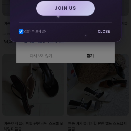
JOIN US
여름 여자 쪼리 슬리퍼 편한 스트랩 플랫
여름 여자 샌들힐 편한 스퀘어 쪼리 미들
굽 슬링백 스트랩
CLOSE
오늘하루 보지 않기
무료배송
무료배송
48,000원
51,000원
84,000원
87,000원
다시 보지 않기
닫기
여름 여자 슬리퍼힐 편한 새틴 스트랩 쪼
여름 여자 슬리퍼힐 편한 벨트 스트랩 미
리힐 미들굽
들굽