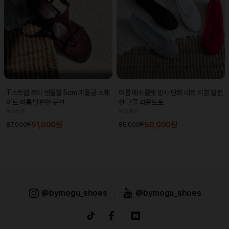
T스트랩 쪼리 샌들힐 5cm 미들굽 스웨
여름 메쉬플랫 망사 단화 네트 리본 발편
이드 여름 발편한 쿠션
한 그물 라운드토
무료배송
무료배송
51,000원
50,000원
87,000원
86,000원
@bymogu_shoes
|
@bymogu_shoes