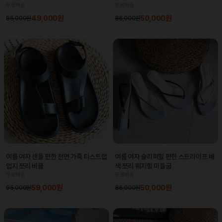
무료배송
무료배송
49,000원
50,000원
85,000원
86,000원
여름 여자 샌들 편한 천연 가죽 티스트랩
여름 여자 슬리퍼힐 편한 스트라이프 배
엄지 쪼리 버클
색 쪼리 웨지힐 미들굽
무료배송
무료배송
59,000원
50,000원
95,000원
86,000원