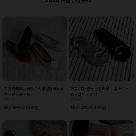
2026 여름 신상 슈즈
여성 발레리나 플랫슈즈 발편한 배색 리
여름 여자 샌들 편한 메탈 토링 크로스
본 새틴 라운드토
스트랩 엄지 쪼리
무료배송
무료배송
52,000원
49,000원
88,000원
85,000원