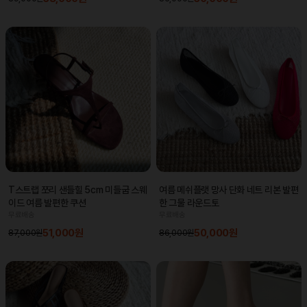
T스트랩 쪼리 샌들힐 5cm 미들굽 스웨
여름 메쉬플랫 망사 단화 네트 리본 발편
이드 여름 발편한 쿠션
한 그물 라운드토
무료배송
무료배송
51,000원
50,000원
87,000원
86,000원