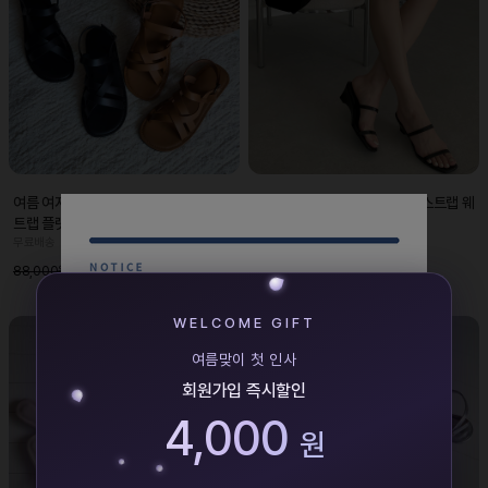
여름 여자 천연가죽 샌들 발편한 버클 스
여름 여자 슬리퍼힐 편한 더블 스트랩 웨
트랩 플랫
지힐 미들굽
무료배송
무료배송
52,000원
49,000원
88,000원
85,000원
WELCOME GIFT
여름맞이 첫 인사
회원가입 즉시할인
4,000
원