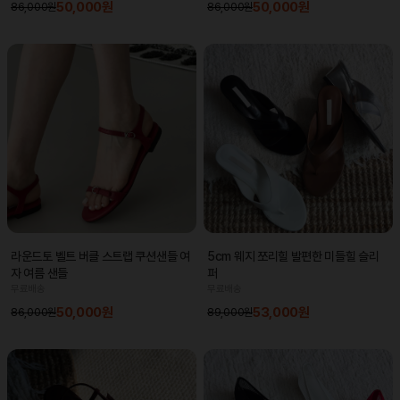
50,000원
50,000원
86,000원
86,000원
라운드토 벨트 버클 스트랩 쿠션샌들 여
5cm 웨지 쪼리힐 발편한 미들힐 슬리
자 여름 샌들
퍼
무료배송
무료배송
50,000원
53,000원
86,000원
89,000원