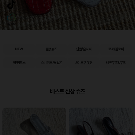
APP
NEW
플랫슈즈
샌들/슬리퍼
로퍼/블로퍼
힐/펌프스
스니커즈/슬립온
바이모구 옷장
레인부츠&부츠
베스트 신상 슈즈