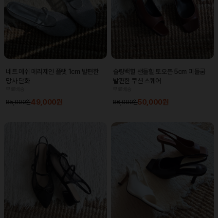
네트 메쉬 메리제인 플랫 1cm 발편한
슬링백힐 샌들힐 토오픈 5cm 미들굽
망사 단화
발편한 쿠션 스퀘어
무료배송
무료배송
49,000원
50,000원
85,000원
86,000원