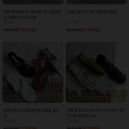
여름 메쉬슬링백 스틸레토 망사 슬링백
스퀘어 토오픈 쿠션 미들힐 샌들힐
힐 미들힐 시스루 샌들
무료배송
무료배송
53,000원
50,000원
89,000원
85,500원
5cm 웨지 쪼리힐 발편한 미들힐 슬리
여름 플랫슈즈 메리제인 네트 메쉬 격자
퍼
시스루 발편한 2cm
무료배송
무료배송
53,000원
50,000원
89,000원
86,000원