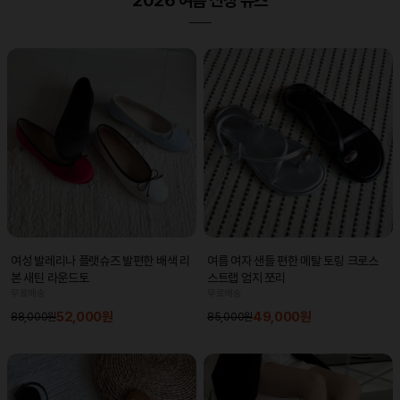
2026 여름 신상 슈즈
여성 발레리나 플랫슈즈 발편한 배색 리
여름 여자 샌들 편한 메탈 토링 크로스
본 새틴 라운드토
스트랩 엄지 쪼리
무료배송
무료배송
52,000원
49,000원
88,000원
85,000원