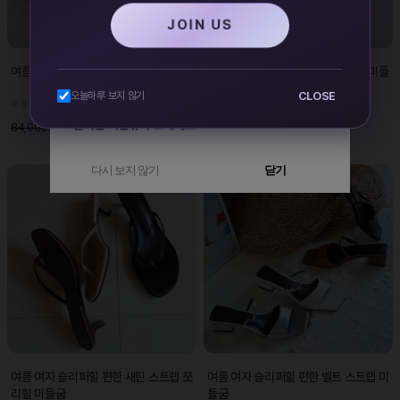
JOIN US
여름 여자 쪼리 슬리퍼 편한 스트랩 플랫
여름 여자 샌들힐 편한 스퀘어 쪼리 미들
굽 슬링백 스트랩
CLOSE
오늘하루 보지 않기
무료배송
무료배송
48,000원
51,000원
84,000원
87,000원
다시 보지 않기
닫기
여름 여자 슬리퍼힐 편한 새틴 스트랩 쪼
여름 여자 슬리퍼힐 편한 벨트 스트랩 미
리힐 미들굽
들굽