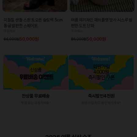
미들힐 샌들 스판 토오픈 슬링백 5cm
여름 메리제인 메쉬플랫 망사 시스루 발
통굽 발편한 스퀘어토
편한 도트 단화
무료배송
무료배송
50,000원
50,000원
86,000원
86,000원
전상품 무료배송
즉시할인4천원
부담 없는 쇼핑하세요!
회원가입 하고 할인 받으세요!