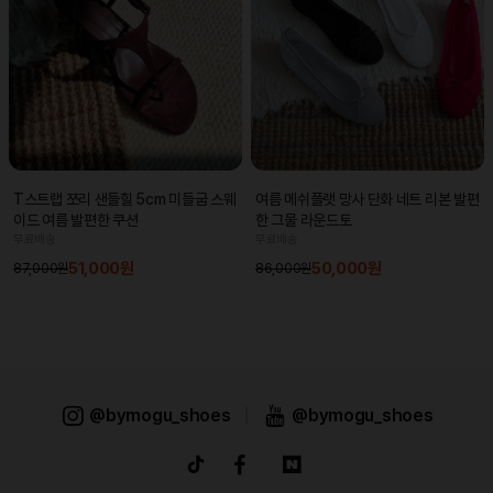
T스트랩 쪼리 샌들힐 5cm 미들굽 스웨
여름 메쉬플랫 망사 단화 네트 리본 발편
이드 여름 발편한 쿠션
한 그물 라운드토
무료배송
무료배송
51,000원
50,000원
87,000원
86,000원
@bymogu_shoes
|
@bymogu_shoes