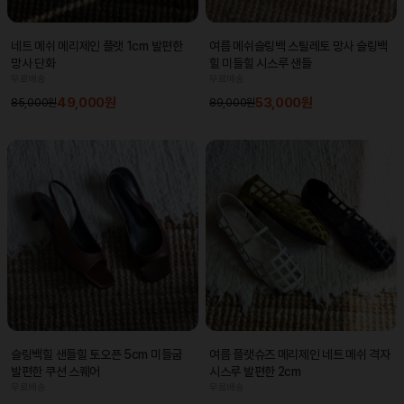
네트 메쉬 메리제인 플랫 1cm 발편한
여름 메쉬슬링백 스틸레토 망사 슬링백
망사 단화
힐 미들힐 시스루 샌들
무료배송
무료배송
49,000원
53,000원
85,000원
89,000원
슬링백힐 샌들힐 토오픈 5cm 미들굽
여름 플랫슈즈 메리제인 네트 메쉬 격자
발편한 쿠션 스퀘어
시스루 발편한 2cm
무료배송
무료배송