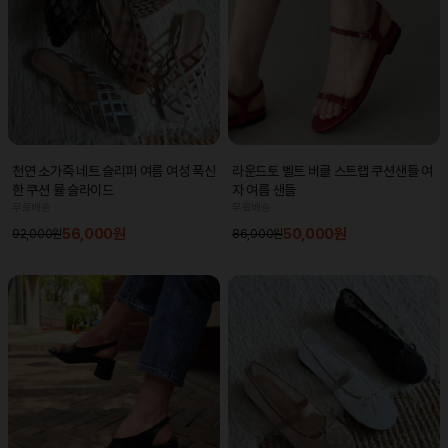
라운드토 벨트 버클 스트랩 쿠션샌들 여
천연 소가죽 네트 슬리퍼 여름 여성 푹신
자 여름 샌들
한 쿠션 뮬 슬라이드
무료배송
무료배송
50,000원
56,000원
86,000원
92,000원