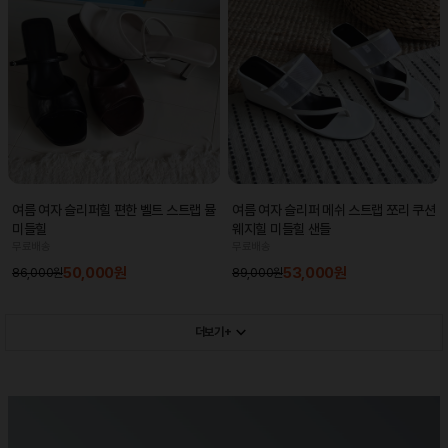
여름 여자 슬리퍼힐 편한 벨트 스트랩 뮬
여름 여자 슬리퍼 메쉬 스트랩 쪼리 쿠션
미들힐
웨지힐 미들힐 샌들
무료배송
무료배송
50,000원
53,000원
86,000원
89,000원
더보기+