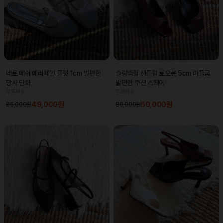
네트 메쉬 메리제인 플랫 1cm 발편한
슬링백힐 샌들힐 토오픈 5cm 미들굽
망사 단화
발편한 쿠션 스퀘어
무료배송
무료배송
49,000원
50,000원
85,000원
86,000원