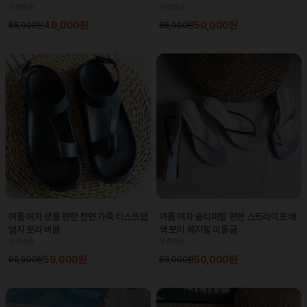
무료배송
무료배송
49,000원
50,000원
85,000원
86,000원
여름 여자 샌들 편한 천연 가죽 티스트랩
여름 여자 슬리퍼힐 편한 스트라이프 배
엄지 쪼리 버클
색 쪼리 웨지힐 미들굽
무료배송
무료배송
59,000원
50,000원
95,000원
86,000원