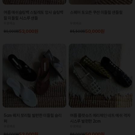
여름 메쉬슬링백 스틸레토 망사 슬링백
스퀘어 토오픈 쿠션 미들힐 샌들힐
힐 미들힐 시스루 샌들
무료배송
무료배송
53,000원
50,000원
89,000원
85,500원
5cm 웨지 쪼리힐 발편한 미들힐 슬리
여름 플랫슈즈 메리제인 네트 메쉬 격자
퍼
시스루 발편한 2cm
무료배송
무료배송
53,000원
50,000원
89,000원
86,000원