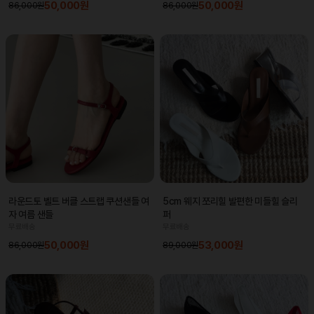
50,000원
50,000원
86,000원
86,000원
라운드토 벨트 버클 스트랩 쿠션샌들 여
5cm 웨지 쪼리힐 발편한 미들힐 슬리
자 여름 샌들
퍼
무료배송
무료배송
50,000원
53,000원
86,000원
89,000원