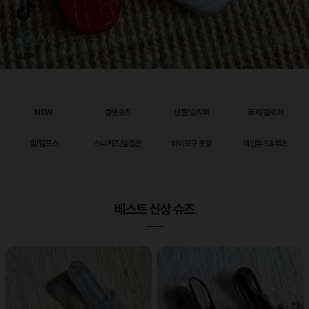
APP
NEW
플랫슈즈
샌들/슬리퍼
로퍼/블로퍼
힐/펌프스
스니커즈/슬립온
바이모구 옷장
레인부츠&부츠
베스트 신상 슈즈