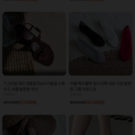
T스트랩 쪼리 샌들힐 5cm 미들굽 스웨
여름 메쉬플랫 망사 단화 네트 리본 발편
이드 여름 발편한 쿠션
한 그물 라운드토
무료배송
무료배송
51,000원
50,000원
87,000원
86,000원