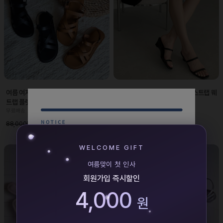
여름 여자 천연가죽 샌들 발편한 버클 스
여름 여자 슬리퍼힐 편한 더블 스트랩 웨
트랩 플랫
지힐 미들굽
무료배송
무료배송
52,000원
49,000원
88,000원
85,000원
WELCOME GIFT
여름맞이 첫 인사
회원가입 즉시할인
4,000
원