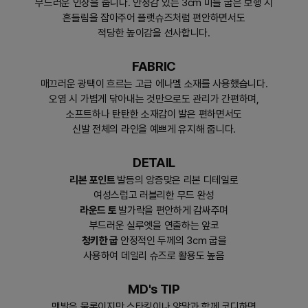
부드러운 인상을 줍니다. 안정감 있는 3cm 미들 굽은 보행 시
흔들림을 잡아주어 플랫슈즈처럼 편안하면서도
적당한 높이감을 선사합니다.
FABRIC
매끄러운 광택이 흐르는 고급 에나멜 소재를 사용했습니다.
오염 시 가볍게 닦아내는 것만으로도 관리가 간편하며,
소프트하나 탄탄한 소재감이 발은 편하면서도
신발 전체의 라인을 예쁘게 유지해 줍니다.
DETAIL
리본 포인트
발등의 앙증맞은 리본 디테일로
여성스럽고 러블리한 무드 완성
라운드 토
발가락을 편안하게 감싸주며
부드러운 실루엣을 연출하는 앞코
청키한 굽
안정적인 두께의 3cm 굽을
사용하여 데일리 슈즈로 활용도 높음
MD's TIP
맨발은 물론이지만 스타킹이나 양말과 함께 코디하면