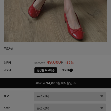
무료배송
49,000
-42%
상품가
원
85,000원
배송비
지역별
전상품 무료배송
4,000원 즉시 할인
→
회원가입 시
색상
사이즈