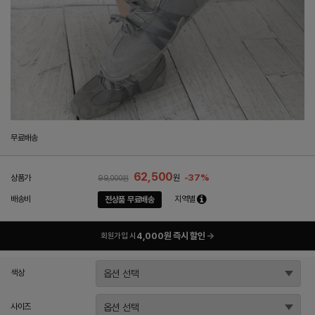
무료배송
62,500
-37%
상품가
원
99,000원
배송비
지역별
전상품 무료배송
4,000원 즉시 할인
→
회원가입 시
색상
사이즈