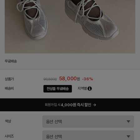
무료배송
58,000
-36%
상품가
원
90,800원
배송비
지역별
전상품 무료배송
4,000원 즉시 할인
→
회원가입 시
색상
사이즈