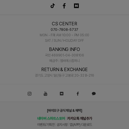
CS CENTER
070-7808-5737
MON - FRI AM 10:00 ~ PM 05:00
SAT / SUN / HOLIDAY OFF
BANKING INFO
국민 469901-04-308106
예금주 : 엠씨에스컴퍼니
RETURN & EXCHANGE
경기도 고양시 일산동구 고봉로 20-32 B-216
[바이모구 공식 채널 & 혜택]
네이버 스마트스토어
카카오톡 채널추가
|
이벤트/기획전
|
공지사항
|
앱(APP) 다운로드