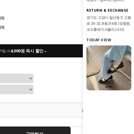
RETURN & EXCHANGE
경기도 고양시 일산동구 고봉
업체
로 20-32, B동216호 (장항동,
업체
코오롱레이크폴리스III)
TODAY VIEW
4,000원 즉시 할인
→
가입 시
0
원
총 상품 금액
구매하기
관심상품