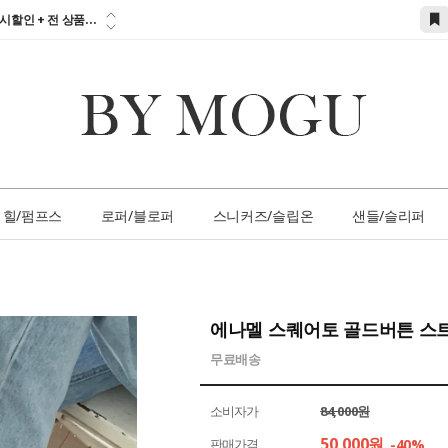
참고하세요!!!...
시할인 + 전 상품...
 즉시할인 쿠폰 발
간 1:1 상담 서
손님 서비스 쿠폰...
참고하세요!!!...
힐/펌프스
로퍼/블로퍼
스니커즈/슬립온
샌들/슬리퍼
에나멜 스퀘어토 골드버튼 스
무료배송
소비자가
84,000원
50,000
원
판매가격
-40%