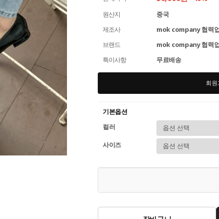
원산지
중국
제조사
mok company 협력
브랜드
mok company 협력
특이사항
무료배송
회원
기본옵션
컬러
사이즈
장바구니