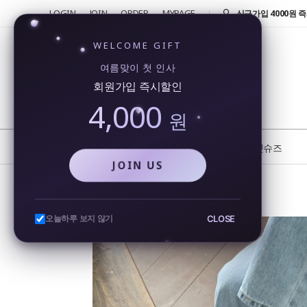
LOGIN
JOIN
ORDER
MYPAGE
반품 및 교환 신청시 
4000원!
신규가입 4000원 즉
WELCOME GIFT
회원가입시 4000원
여름맞이 첫 인사
행...
회원가입 즉시할인
카카오톡을 통해 실시
4,000
비...
원
또 오셨네요!! 단골 
반품 및 교환 신청시 
NEW
BEST
플랫슈즈
JOIN US
에나멜 스퀘어토 골드버튼 스트랩 메리제인 플랫슈즈
CLOSE
오늘하루 보지 않기