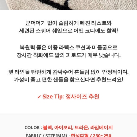
군더더기 없이 슬림하게 빠진 라스트와
세련된 스퀘어 쉐입으로 어떤 코디에도 찰떡!
복원력 좋은 이중 라텍스 쿠션
과 미들굽으로
장시간 착화에도 발의 피로도가 매우 낮습니다.
옆 라인을 탄탄하게 감싸주어 흔들림 없이 안정적이며,
가성비 좋고 편한 샌들을 찾으신다면 추천드려요!
✔ Size Tip: 정사이즈 추천
COLOR
:
블랙, 아이보리, 브라운, 라임베이지
FABRIC / SIZE(MM)
:
합성피혁 / 230~250