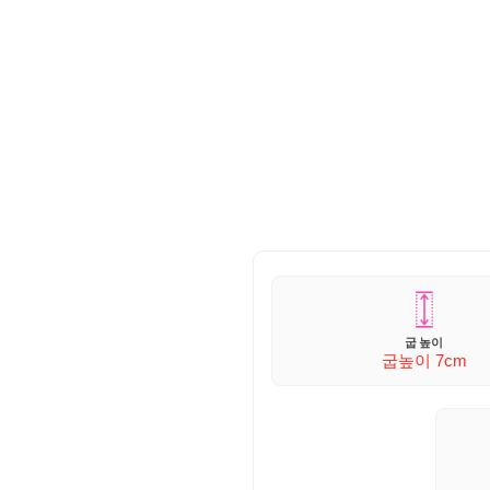
굽 높이
굽높이 7
cm