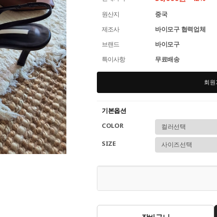
원산지
중국
제조사
바이모구 협력업체
브랜드
바이모구
특이사항
무료배송
회원
기본옵션
COLOR
SIZE
장바구니