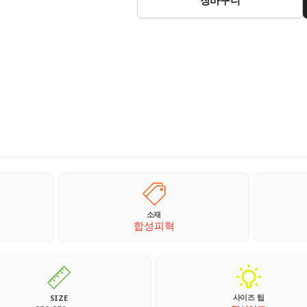
소재
합성피혁
사이즈 팁
SIZE