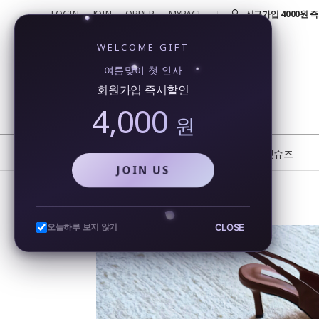
LOGIN
JOIN
ORDER
MYPAGE
반품 및 교환 신청시 
4000원!
신규가입 4000원 즉
WELCOME GIFT
회원가입시 4000원
여름맞이 첫 인사
행...
회원가입 즉시할인
카카오톡을 통해 실시
4,000
비...
원
또 오셨네요!! 단골 
반품 및 교환 신청시 
NEW
BEST
플랫슈즈
JOIN US
스퀘어 토오픈 쿠션 미들힐 샌들힐
CLOSE
오늘하루 보지 않기