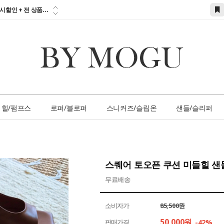
참고하세요!!!...
시할인 + 전 상품...
 즉시할인 쿠폰 발
간 1:1 상담 서
손님 서비스 쿠폰...
참고하세요!!!...
힐/펌프스
로퍼/블로퍼
스니커즈/슬립온
샌들/슬리퍼
스퀘어 토오픈 쿠션 미들힐 
무료배송
소비자가
85,500원
50,000
원
판매가격
-42%