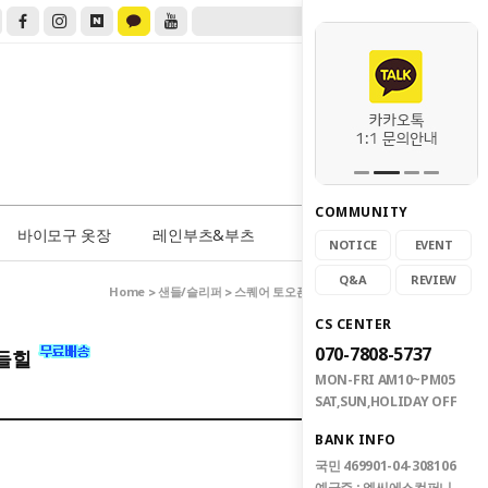
COMMUNITY
0
바이모구 옷장
레인부츠&부츠
NOTICE
EVENT
Q&A
REVIEW
Home
샌들/슬리퍼
>
> 스퀘어 토오픈 쿠션 미들힐 샌들힐
CS CENTER
070-7808-5737
샌들힐
MON-FRI AM10~PM05
SAT,SUN,HOLIDAY OFF
BANK INFO
국민 469901-04-308106
예금주 : 엠씨에스컴퍼니