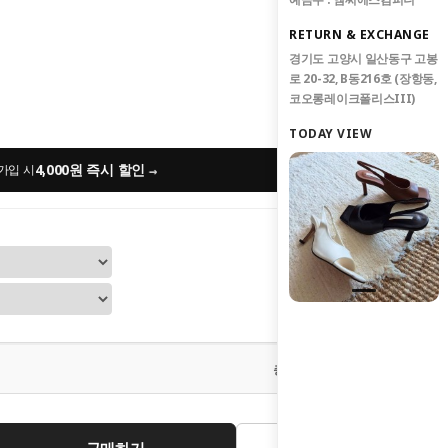
RETURN & EXCHANGE
경기도 고양시 일산동구 고봉
로 20-32, B동216호 (장항동,
코오롱레이크폴리스III)
TODAY VIEW
4,000원 즉시 할인
→
가입 시
0
원
총 상품 금액
구매하기
관심상품