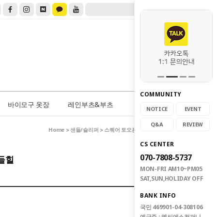
COMMUNITY
0
바이모구 옷장
레인부츠&부츠
NOTICE
EVENT
Q&A
REVIEW
Home
샌들/슬리퍼
>
> 스퀘어 토오픈 쿠션 미들힐 샌들힐
CS CENTER
070-7808-5737
샌들힐
MON-FRI AM10~PM05
SAT,SUN,HOLIDAY OFF
BANK INFO
국민 469901-04-308106
예금주 : 엠씨에스컴퍼니