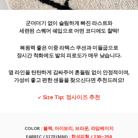
군더더기 없이 슬림하게 빠진 라스트와
세련된 스퀘어 쉐입으로 어떤 코디에도 찰떡!
복원력 좋은 이중 라텍스 쿠션
과 미들굽으로
장시간 착화에도 발의 피로도가 매우 낮습니다.
옆 라인을 탄탄하게 감싸주어 흔들림 없이 안정적이며,
가성비 좋고 편한 샌들을 찾으신다면 추천드려요!
✔ Size Tip: 정사이즈 추천
COLOR
:
블랙, 아이보리, 브라운, 라임베이지
FABRIC / SIZE(MM)
:
합성피혁 / 230~250