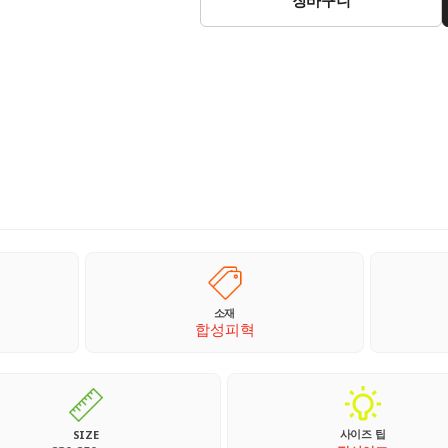
소재
합성피혁
사이즈 팁
SIZE