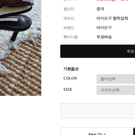
원산지
중국
제조사
바이모구 협력업체
브랜드
바이모구
특이사항
무료배송
회원
기본옵션
COLOR
SIZE
장바구니