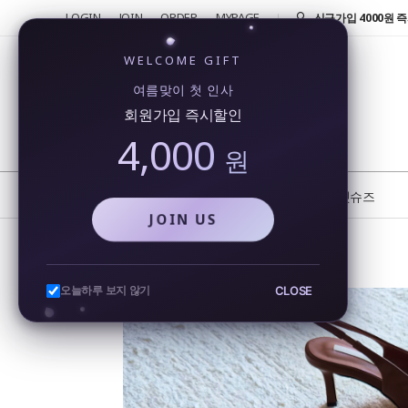
LOGIN
JOIN
ORDER
MYPAGE
반품 및 교환 신청시 
4000원!
신규가입 4000원 즉
WELCOME GIFT
회원가입시 4000원
여름맞이 첫 인사
행...
회원가입 즉시할인
카카오톡을 통해 실시
4,000
비...
원
또 오셨네요!! 단골 
반품 및 교환 신청시 
NEW
BEST
플랫슈즈
JOIN US
스퀘어 토오픈 쿠션 미들힐 샌들힐
CLOSE
오늘하루 보지 않기