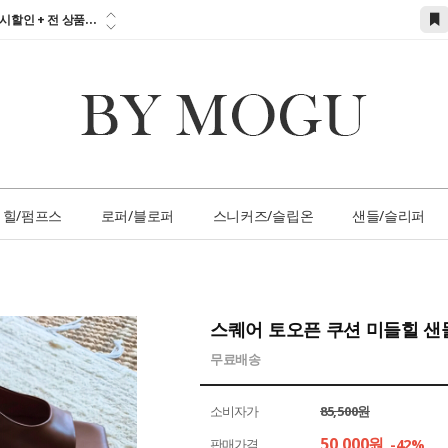
참고하세요!!!...
시할인 + 전 상품...
 즉시할인 쿠폰 발
간 1:1 상담 서
손님 서비스 쿠폰...
참고하세요!!!...
힐/펌프스
로퍼/블로퍼
스니커즈/슬립온
샌들/슬리퍼
스퀘어 토오픈 쿠션 미들힐 
무료배송
소비자가
85,500원
50,000
원
판매가격
-42%