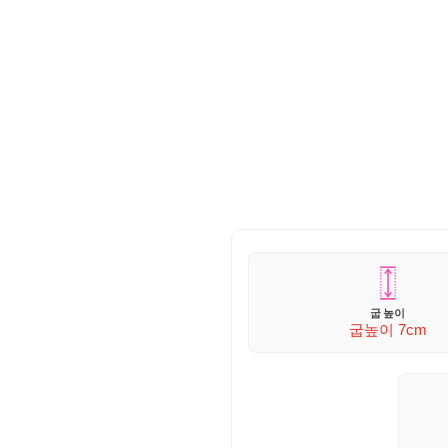
굽 높이
굽높이 7
cm