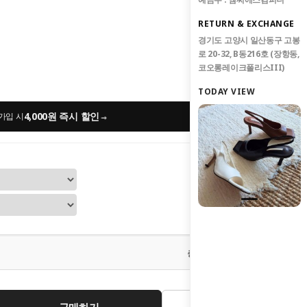
RETURN & EXCHANGE
경기도 고양시 일산동구 고봉
로 20-32, B동216호 (장항동,
코오롱레이크폴리스III)
TODAY VIEW
4,000원 즉시 할인
→
가입 시
0
원
총 상품 금액
구매하기
관심상품