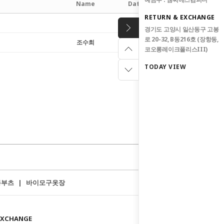
Name
Date
Hits
RETURN & EXCHANGE
경기도 고양시 일산동구 고봉
로 20-32, B동216호 (장항동,
조수희
2026/07/23
19
코오롱레이크폴리스III)
글쓰기
TODAY VIEW
롱부츠
바이모구옷장
|
EXCHANGE