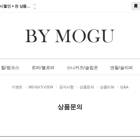
시할인 + 전 상품...
 즉시할인 쿠폰 발
간 1:1 상담 서
손님 서비스 쿠폰...
참고하세요!!!...
힐/펌프스
로퍼/블로퍼
스니커즈/슬립온
샌들/슬리퍼
이벤트
MOGU'S VIEW
공지사항
상품문의
상품리뷰
Q&A
상품문의