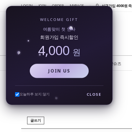
LOGIN
JOIN
ORDER
MYPAGE
신규가입 4000원 즉
4000원!
회원가입시 4000원
WELCOME GIFT
행...
여름맞이 첫 인사
카카오톡을 통해 실시
회원가입 즉시할인
비...
4,000
또 오셨네요!! 단골 
원
반품 및 교환 신청시 
NEW
BEST
플랫슈즈
JOIN US
CLOSE
오늘하루 보지 않기
글쓰기